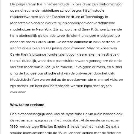
De jonge Calvin Klein had een duidelijk beeld van zijn toekomst voor
ogen: direct na de middelbare school begon hij zijn studie
modeontwerpen aan het
Fashion Institute of Technology
in
Manhattan en daarna werkte hij als ontwerper voor verschillende
modehuizen in New York. Zijn schoolvriend Barry K. Schwartz leende
hem uiteindelijk geld en de twee richtten hun eigen modelabel op
onder de naam Calvin Klein. De
eerste collectie in 1968
bestond uit
slechts drie jurken en zes jassen voor vrouwen. Maar blijkbaar was
Calvin Klein's bijzonder grote talent voor kleermakerij en esthetiek
toen al duidelijk, want deze paar stukken waren genoeg om de orde
van een modehuis duidelijk te maken. Er volgden er meer, en al snel
ging de
tijdloze puristische stijl
van de ontwerper door het dak.
Modetijdschriften waren dol op de goedgevormde man met visie, en
zijn dames- en later ook herenmode werden bijna met prijzen
overladen.
Wow factor reclame
Een niet onbelangrijk deel van de hype rond Calvin Klein hadden ook
de reclamecampagnes van het modelabel. Al de eerste campagne
1980
met de toen 15-jarige
Brooke Shields
had het in zich: De extra
strakke jeans adverteerde de "Blue Lagoon"-actrice met de flirterige