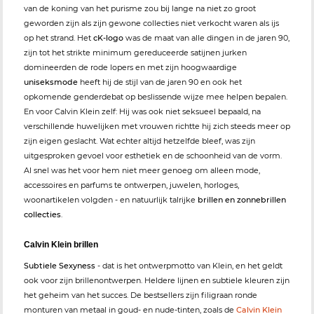
van de koning van het purisme zou bij lange na niet zo groot
geworden zijn als zijn gewone collecties niet verkocht waren als ijs
op het strand. Het
cK-logo
was de maat van alle dingen in de jaren 90,
zijn tot het strikte minimum gereduceerde satijnen jurken
domineerden de rode lopers en met zijn hoogwaardige
uniseksmode
heeft hij de stijl van de jaren 90 en ook het
opkomende genderdebat op beslissende wijze mee helpen bepalen.
En voor Calvin Klein zelf: Hij was ook niet seksueel bepaald, na
verschillende huwelijken met vrouwen richtte hij zich steeds meer op
zijn eigen geslacht. Wat echter altijd hetzelfde bleef, was zijn
uitgesproken gevoel voor esthetiek en de schoonheid van de vorm.
Al snel was het voor hem niet meer genoeg om alleen mode,
accessoires en parfums te ontwerpen, juwelen, horloges,
woonartikelen volgden - en natuurlijk talrijke
brillen en zonnebrillen
collecties
.
Calvin Klein brillen
Subtiele Sexyness
- dat is het ontwerpmotto van Klein, en het geldt
ook voor zijn brillenontwerpen. Heldere lijnen en subtiele kleuren zijn
het geheim van het succes. De bestsellers zijn filigraan ronde
monturen van metaal in goud- en nude-tinten, zoals de
Calvin Klein