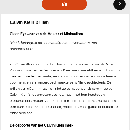
›
1
/11
Calvin Klein Brillen
Clean Eyewear van de Master of Minimalism
"Het is belangrijk om eenvoudig niet te verwarren met
oninteressant."
zei Calvin Klein ooit - en dat citaat vat het levenswerk van de New
Yorkse ontwerper perfect samen. Klein werd wereldberoemd om zijn
cleane, puristische mode
, een who's who van sterren modelleerde
voor hem, en zijn ondergoed maakte zelfs filmgeschiedenis. De
brillen van cK zijn misschien niet zo sensationeel als sommige van
Calvin Klein's reclamecampagnes, maar met hun ingetogen,
elegante look maken ze elke outfit modieus af - of het nu gaat om
een puristische Skandi-esthetiek, moderne avant-garde of duidelijke
Aziatische cool.
De geboorte van het Calvin Klein merk