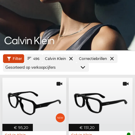
Filter
Calvin Klein
Correctiebrillen
496
€ 95,20
€ 151,20