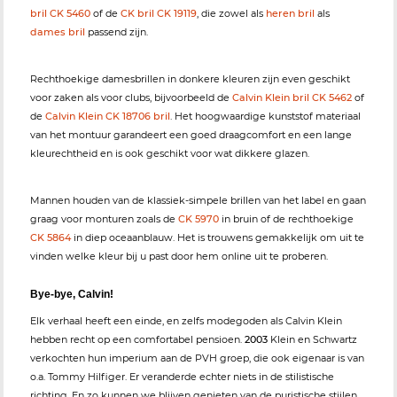
bril CK 5460
of de
CK bril CK 19119
, die zowel als
heren bril
als
dames bril
passend zijn.
Rechthoekige damesbrillen in donkere kleuren zijn even geschikt
voor zaken als voor clubs, bijvoorbeeld de
Calvin Klein bril CK 5462
of
de
Calvin Klein CK 18706 bril
. Het hoogwaardige kunststof materiaal
van het montuur garandeert een goed draagcomfort en een lange
kleurechtheid en is ook geschikt voor wat dikkere glazen.
Mannen houden van de klassiek-simpele brillen van het label en gaan
graag voor monturen zoals de
CK 5970
in bruin of de rechthoekige
CK 5864
in diep oceaanblauw. Het is trouwens gemakkelijk om uit te
vinden welke kleur bij u past door hem online uit te proberen.
Bye-bye, Calvin!
Elk verhaal heeft een einde, en zelfs modegoden als Calvin Klein
hebben recht op een comfortabel pensioen.
2003
Klein en Schwartz
verkochten hun imperium aan de PVH groep, die ook eigenaar is van
o.a. Tommy Hilfiger. Er veranderde echter niets in de stilistische
richting. En zo kunnen we blijven genieten van de puristische stijlen