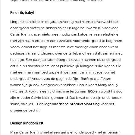
Fine rib, baby!
Lingerie, tenslotte: in de jaren zeventig had niemand verwacht dat
ondergoed met fijne ribbels ooit een rage zou worden. Maar voor
Calvin Klein was er niets meer nodig dan katoen en een elastiekje
met zijn naam erop om een
revolutie voor ondergoed
te beginnen.
Vooral omdat het slipje er meestal niet meer gewoon onder werd
gedragen, maar uitdagend over de tailleband heen stak, samen met
het logo. Een paar jaar later droegen zoveel mannen cK ondergoed
dat Klein's dochter Marci eens publiekelijk klaagde: "Elke keer als ik
met een man naar bed ga, zie ik de naam van mijn vader op het
ondergoed!" Anders zou de gag in de film
Back to the Future
waarschijnlijk ook niet gewerkt hebben: Daarin keert Marty McFly
(Michael J. Fox) via een tijdmachine terug naar 1955 en wordt hij door
zijn moeder Calvin Klein genoemd. Dat is wat er op zijn onderbroek
stond, na alles .... Een
legendarische productplaatsing
voor het
groeiende bedrijf.
Design kingdom cK
Maar Calvin Klein is niet alleen jeans en ondergoed - het imperium