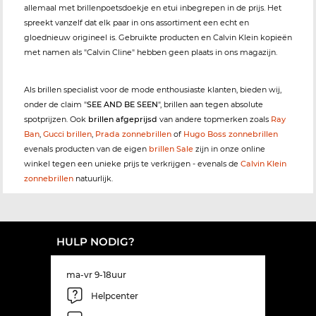
allemaal met brillenpoetsdoekje en etui inbegrepen in de prijs. Het
spreekt vanzelf dat elk paar in ons assortiment een echt en
gloednieuw origineel is. Gebruikte producten en Calvin Klein kopieën
met namen als "Calvin Cline" hebben geen plaats in ons magazijn.
Als brillen specialist voor de mode enthousiaste klanten, bieden wij,
onder de claim "
SEE AND BE SEEN
", brillen aan tegen absolute
spotprijzen. Ook
brillen afgeprijsd
van andere topmerken zoals
Ray
Ban
,
Gucci brillen
,
Prada zonnebrillen
of
Hugo Boss zonnebrillen
evenals producten van de eigen
brillen Sale
zijn in onze online
winkel tegen een unieke prijs te verkrijgen - evenals de
Calvin Klein
zonnebrillen
natuurlijk.
HULP NODIG?
ma-vr 9-18uur
Helpcenter