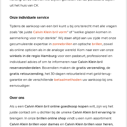
uit het huis van CK.
Onze individuele service
Tijdens de aankoop van een bril kunt u bij ons terecht met alle vragen
zoals "de juiste
Calvin Klein bril vorm
" of "welke glazen komen in
aanmerking voor mijn sterkte". Wij staan altijd aan uw zijde met onze
gecumuleerde expertise in
zonnebrillen
en optische
brillen
, zowel
als online opticien als in de analoge wereld. Kom naar een van onze
winkels in de regio Hamburg
voor een pasbeurt, professioneel en
individueel advies of om te informeren naar
Calvin Klein bril
reserveonderdelen
. Bovendien maken de
gratis verzending
, de
gratis retourzending
, het 30-dagen retourbeleid met geld-terug-
garantie en de verschillende
betaalmethoden
uw aankoop bij ons
eenvoudiger.
Over ons
Als u een
Calvin Klein bril online goedkoop kopen
wilt, zijn wij het
juiste contact om u dichter bij de unieke
Calvin Klein bril ervaring
te
brengen. In onze
brillen online shop
vindt u een ruim assortiment
Calvin Klein brillen voor dames
en
Calvin Klein brillen voor heren
,