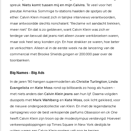
spreuk:
Niets komt tussen mij en mijn Calvins.
Te veel voor het
preutse Amerika. Sommige tv-stations haalden de spotjes uit de
ether. Calvin Klein moest zich in talrijke interviews verantwoorden,
maar antwoordde slechts nonchalant: "Reclame wil aandacht trekken,
meer niet." En dat is zo gebleven, want Calvin Klein was zich er
terdege van bewust dat jeans niet alleen zware werkbroeken waren,
maar ook heel sexy konden zijn. En hoe strakker ze waren, hoe beter
ze verkochten. Alleen al in de eerste week na de lancering van de
commercial met Brooke Shields gingen er 200.000 paar over de
toonbanken.
Big Names - Big Ads
In de jaren '90 hangen supermodellen als
Christie Turlington
,
Linda
Evangelista
en
Kate Moss
rond op billboards zo hoog als huizen -
met niets anders dan
Calvin Klein jeans
aan hun lijf. Daarna volgden
duospots met
Mark Wahlberg
en
Kate Moss
, ook licht gekleed, voor
de nieuwe ondergoedcollectie van Klein. En met de legendarische
campagnes voor de best verkopende parfums
Obsession
en
ck One
heeft Calvin Klein zijn troon op de modeolympus verstevigd. Hoeveel
verkeersopstoppingen op Times Square in New York destijds te
wijten waren aan Calvin Klein-posters valt nog te bezien.