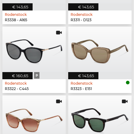
€ 143,65
€ 143,65
Rodenstock
Rodenstock
R3338 - A165
R3311 - D123
€ 160,65
P
€ 143,65
Rodenstock
Rodenstock
R3322 - C445
R3323 - E151