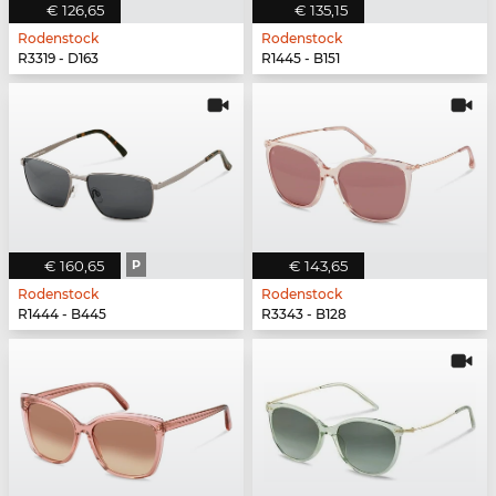
€ 126,65
€ 135,15
Rodenstock
Rodenstock
R3319 - D163
R1445 - B151
€ 160,65
P
€ 143,65
Rodenstock
Rodenstock
R1444 - B445
R3343 - B128