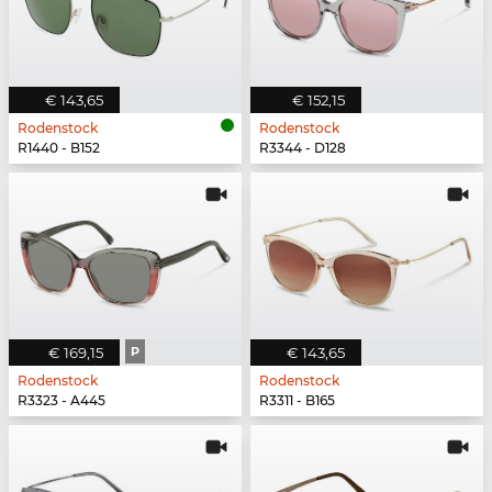
€ 143,65
€ 152,15
Rodenstock
Rodenstock
R1440 - B152
R3344 - D128
€ 169,15
P
€ 143,65
Rodenstock
Rodenstock
R3323 - A445
R3311 - B165