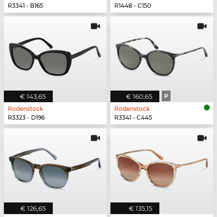
R3341 - B165
R1448 - C150
€ 143,65
€ 160,65
P
Rodenstock
Rodenstock
R3323 - D196
R3341 - C445
€ 126,65
€ 135,15