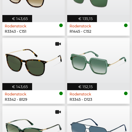
€ 143,65
€ 135,15
Rodenstock
Rodenstock
R3343 - C151
R1445 - C152
€ 143,65
€ 152,15
Rodenstock
Rodenstock
R3342 - B129
R3345 - D123