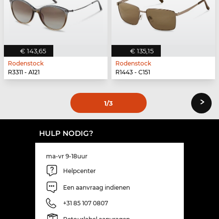
€ 143,65
€ 135,15
Rodenstock
Rodenstock
R3311 - A121
R1443 - C151
›
1
/3
HULP NODIG?
ma-vr 9-18uur
Helpcenter
Een aanvraag indienen
+31 85 107 0807