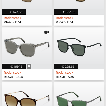
€ 143,65
€ 152,15
Rodenstock
Rodenstock
R1448 - B151
R3347 - B151
€ 169,15
P
€ 228,65
Rodenstock
Rodenstock
R3338 - B445
R3348 - A150