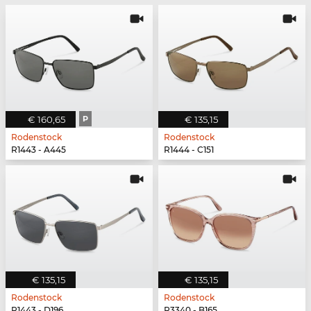
€ 160,65
P
€ 135,15
Rodenstock
Rodenstock
R1443 - A445
R1444 - C151
€ 135,15
€ 135,15
Rodenstock
Rodenstock
R1443 - D196
R3340 - B165