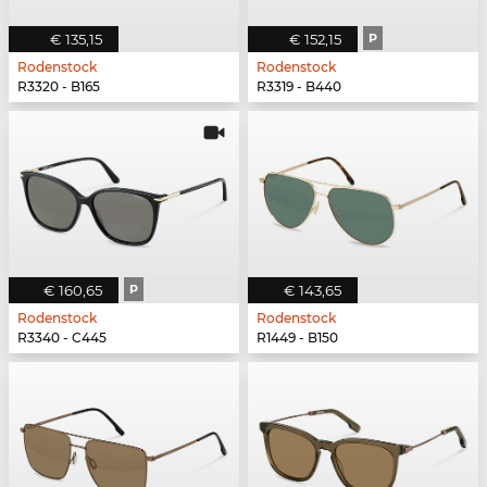
€ 135,15
€ 152,15
P
Rodenstock
Rodenstock
R3320 - B165
R3319 - B440
€ 160,65
P
€ 143,65
Rodenstock
Rodenstock
R3340 - C445
R1449 - B150