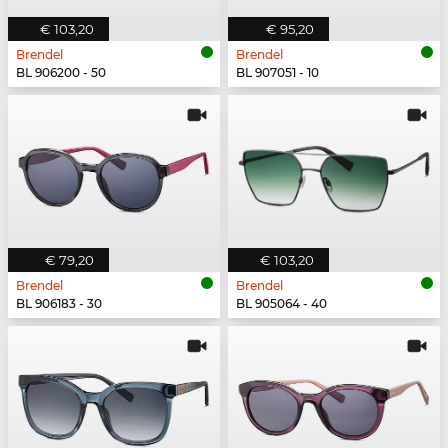
€ 103,20
€ 95,20
Brendel
Brendel
BL 906200 - 50
BL 907051 - 10
€ 79,20
€ 103,20
Brendel
Brendel
BL 906183 - 30
BL 905064 - 40