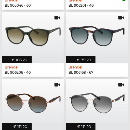
Brendel
Brendel
BL 905046 - 60
BL 906201 - 40
€ 103,20
€ 79,20
Brendel
Brendel
BL 906206 - 40
BL 906168 - 67
€ 111,20
€ 111,20