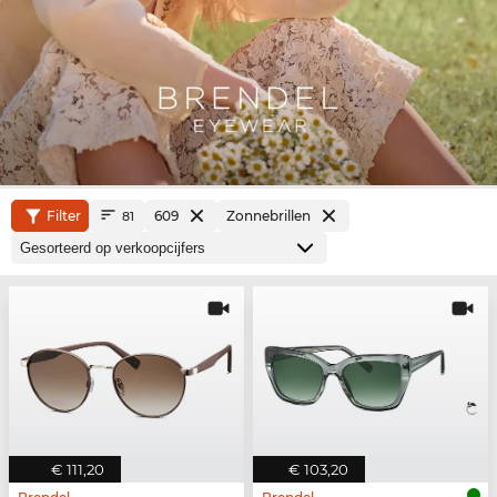
Filter
609
Zonnebrillen
81
€ 111,20
€ 103,20