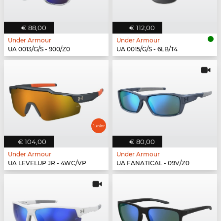
€ 88,00
€ 112,00
Under Armour
Under Armour
UA 0013/G/S - 900/Z0
UA 0015/G/S - 6LB/T4
€ 104,00
€ 80,00
Under Armour
Under Armour
UA LEVELUP JR - 4WC/VP
UA FANATICAL - 09V/Z0