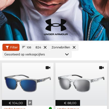
Filter
824
Zonnebrillen
108
€ 104,00
P
€ 88,00