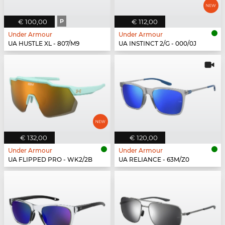
€ 100,00
P
€ 112,00
Under Armour
Under Armour
UA HUSTLE XL - 807/M9
UA INSTINCT 2/G - 000/0J
€ 132,00
€ 120,00
Under Armour
Under Armour
UA FLIPPED PRO - WK2/2B
UA RELIANCE - 63M/Z0