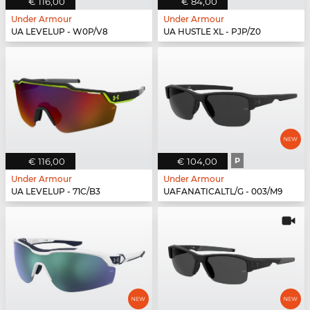
€ 116,00
€ 84,00
Under Armour
Under Armour
UA LEVELUP - W0P/V8
UA HUSTLE XL - PJP/Z0
€ 116,00
€ 104,00
P
Under Armour
Under Armour
UA LEVELUP - 71C/B3
UAFANATICALTL/G - 003/M9