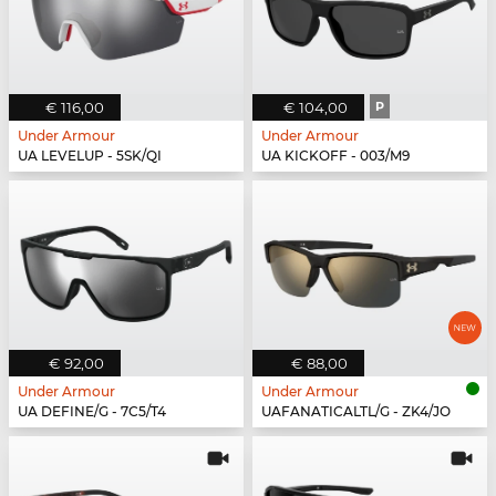
€ 116,00
€ 104,00
P
Under Armour
Under Armour
UA LEVELUP - 5SK/QI
UA KICKOFF - 003/M9
€ 92,00
€ 88,00
Under Armour
Under Armour
UA DEFINE/G - 7C5/T4
UAFANATICALTL/G - ZK4/JO