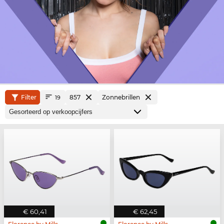
Filter
857
Zonnebrillen
19
€ 60,41
€ 62,45