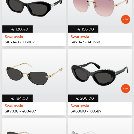
€ 130,40
€ 156,00
Swarovski
Swarovski
SK6048 - 103887
SK7043 - 401368
€ 184,00
€ 200,00
Swarovski
Swarovski
SK7038 - 400487
SK6061U - 109387