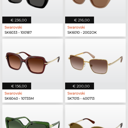
€ 236,00
€ 216,00
Swarovski
Swarovski
SK6033 - 100187
SK6010 - 2002OK
€ 156,00
€ 200,00
Swarovski
Swarovski
SK6040 - 10735M
SK7015 - 400713