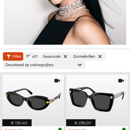
Filter
Swarovski
Zonnebrillen
427
€ 130,40
€ 236,00