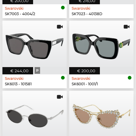
€ 200,00
€ 216,00
Swarovski
Swarovski
SK7003 - 4004/2
SK7023 - 40138D
€ 244,00
P
€ 200,00
Swarovski
Swarovski
SK6013 - 101581
SK6001 - 1001/1