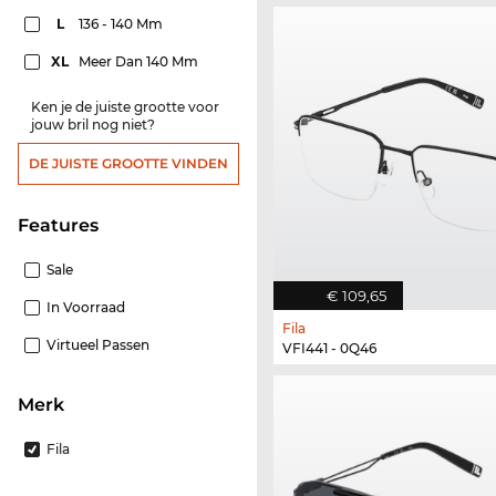
L
136 - 140 Mm
XL
Meer Dan 140 Mm
Ken je de juiste grootte voor
jouw bril nog niet?
DE JUISTE GROOTTE VINDEN
features
Sale
€ 109,65
In Voorraad
Fila
Virtueel Passen
VFI441 - 0Q46
Merk
Fila