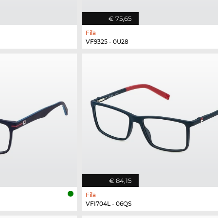
€ 75,65
Fila
VF9325 - 0U28
€ 84,15
Fila
VFI704L - 06QS