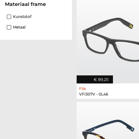
Materiaal frame
Kunststof
Metaal
€ 89,25
Fila
VFI307V - 0L46