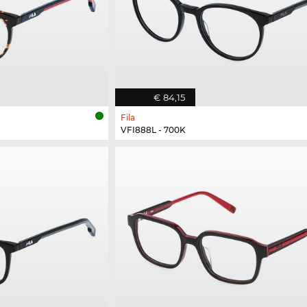
€ 84,15
Fila
VFI888L - 700K