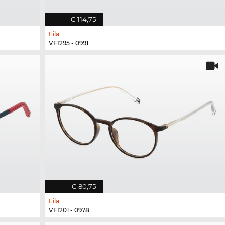
€ 114,75
Fila
VFI295 - 0991
€ 80,75
Fila
VFI201 - 0978