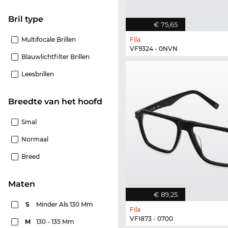
Bril type
€ 75,65
Multifocale Brillen
Fila
VF9324 - 0NVN
Blauwlichtfilter Brillen
Leesbrillen
Breedte van het hoofd
Smal
Normaal
Breed
Maten
€ 89,25
S
Minder Als 130 Mm
Fila
VFI873 - 0700
M
130 - 135 Mm