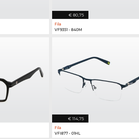
€ 80,75
Fila
VF9351 - 840M
€ 114,75
Fila
VFI877 - 01HL