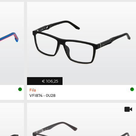
€ 106,25
Fila
VFI874 - 0U28