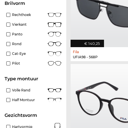
Brilvorm
Rechthoek
Vierkant
Panto
€ 140,25
Rond
Fila
Cat-Eye
UFIA98 - 568P
Pilot
Type montuur
Volle Rand
Half Montuur
Gezichtsvorm
Hartvormig