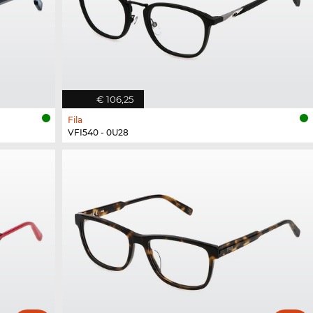
€ 106,25
Fila
VFI540 - 0U28