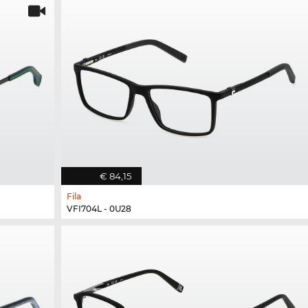
€ 84,15
Fila
VFI704L - 0U28