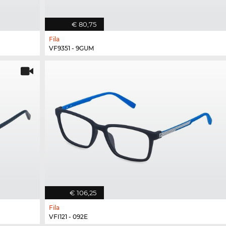
€ 80,75
Fila
VF9351 - 9GUM
€ 106,25
Fila
VFI121 - 092E