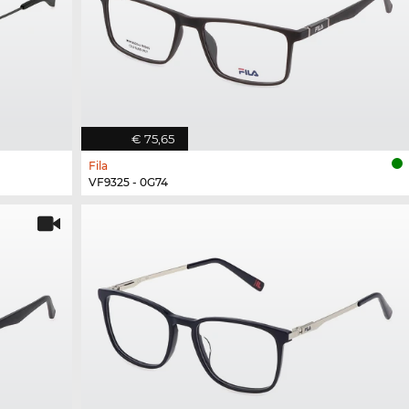
€ 75,65
Fila
VF9325 - 0G74