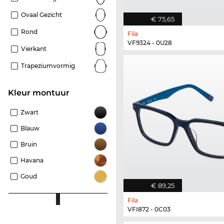
Ovaal Gezicht
€ 75,65
Rond
Fila
VF9324 - 0U28
Vierkant
Trapeziumvormig
Kleur montuur
Zwart
Blauw
Bruin
Havana
Goud
€ 89,25
Fila
VFI872 - 0C03