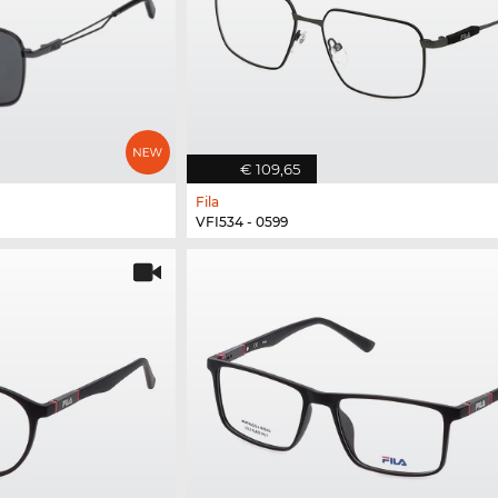
€ 109,65
Fila
VFI534 - 0599