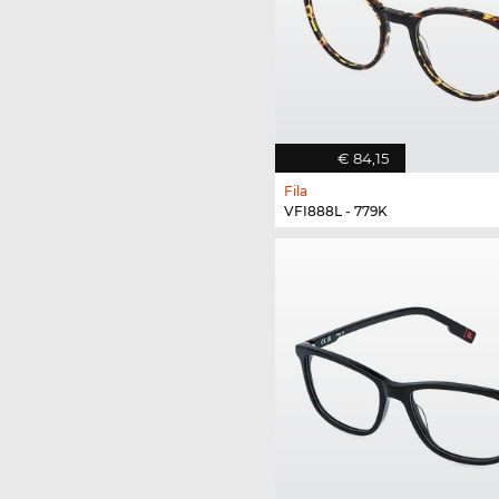
€ 84,15
Fila
VFI888L - 779K