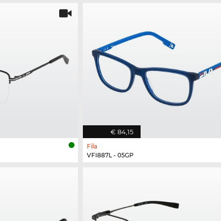
€ 84,15
Fila
VFI887L - 05GP