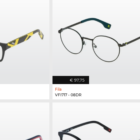
€ 97,75
Fila
VFI717 - 08DR