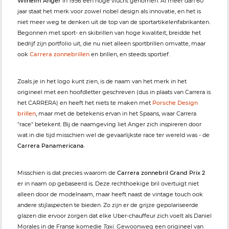
Wilhelm Anger
in 1956 een hoge vlucht genomen. Al meer dan 60
jaar staat het merk voor zowel nobel design als innovatie, en het is
niet meer weg te denken uit de top van de sportartikelenfabrikanten.
Begonnen met sport- en skibrillen van hoge kwaliteit, breidde het
bedrijf zijn portfolio uit, die nu niet alleen sportbrillen omvatte, maar
ook
Carrera zonnebrillen
en brillen, en steeds sportief.
Zoals je in het logo kunt zien, is de naam van het merk in het
origineel met een hoofdletter geschreven (dus in plaats van Carrera is
het CARRERA) en heeft het niets te maken met
Porsche Design
brillen
, maar met de betekenis ervan in het Spaans, waar Carrera
"race" betekent. Bij de naamgeving liet Anger zich inspireren door
wat in die tijd misschien wel de gevaarlijkste race ter wereld was - de
Carrera Panamericana
.
Misschien is dat precies waarom de
Carrera zonnebril Grand Prix 2
er in naam op gebaseerd is. Deze rechthoekige bril overtuigt niet
alleen door de modelnaam, maar heeft naast de vintage touch ook
andere stijlaspecten te bieden. Zo zijn er de grijze gepolariseerde
glazen die ervoor zorgen dat elke Uber-chauffeur zich voelt als Daniel
Morales in de Franse komedie
Taxi
. Gewoonweg een origineel van