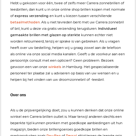
Hebt u gekozen voor één, twee of zelfs meer Carrera zonnebrillen of
leesbrillen, dan kunt u in onze online shop brillen kopen met normale
of
express verzending
en kunt u kiezen tussen verschillende
betaalmethoden
. Als u niet tevreden bent met uw Carrera zonnebril
of bril, kunt u deze via gratis verzending terugsturen.
Individueel
gemaakte brillen met glazen op sterkte
kunnen echter niet
worden retourneerd, tenzij er sprake is van gebreken. Als u vragen
heeft over uw bestelling, helpen wij u graag zowel aan de telefoon
als online via onze social media kanalen. Geeft u de voorkeur aan een
persoonlijk consult met een opticien? Geen probleem. Bezoek
gewoon een van onze
winkels
in Hamburg. Het gespecialiseerde
personeel ter plaatse zal u adviseren op basis van uw wensen en u
helpen bij het vinden van uw droomzonnebril of -leesbril.
Over ons
Als u de prijsvergelijking doet, zou u kunnen denken dat onze online
winkel een Carrera brillen outlet is. Maar terwijl anderen slechts een
beperkte tijd kunnen pronken met goedkope aanbiedingen uit hun
magazijn, bieden onze brillengoeroes goedkope brillen en
merkproducten zoals
Ray-Ban
of
Persol
altijd tegen de laagste prijs.