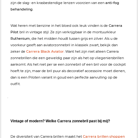
zijn de slag- en krasbestendige lenzen voorzien van een
anti-fog
behandeling
.
Wat heren met benzine in het bloed ook leuk vinden is de
Carrera
Pilot
bril in vintage stijl. Ze zijn verkrijgbaar in de montuurkleur
Ruthenium
, die het midden houdt tussen grijs en zilver. Als u de
voorkeur geeft aan aviatorzonnebril in klassiek zwart, bekijk dan
zeker de
Carrera Black Aviator
. Want het zijn niet alleen Carrera
zonnebrillen die een geweldig paar zijn als het op vliegeniersbrillen
aankomt. Als het niet per se een zonnebril of een bril voor de cockpit
hoeft te zijn, maar de bril puur als decoratief accessoire moet dienen,
dan is een Piloten variant in goud een perfecte aanvulling op de
outfit.
.
Vintage of modern? Welke Carrera zonnebril past bij mij?
De diversiteit van Carrera brillen maakt het
Carrera brillen shoppen