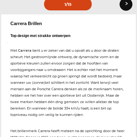
›
1
/15
Carrera Brillen
Top design met strakke ontwerpen
.
Met
Carrera
bent u er zeker van dat u opvalt als u door de straten
scheurt. Het gestroomlijnde ontwerp, de dynamische vorm en de
sportieve kleuren zullen ervoor zorgen dat de hoofden van
voorbijgangers naar u omdraaien. Het is echter niet het moment
waarop het verkeerslicht op groen springt dat wordt bedoeld, maar
wanneer uw (zonne)bril schittert in het zonlicht. Want terwijl veel
mensen aan de Porsche Carrera denken als ze de merknaam horen,
hebben we het hier over een sportieve bril uit Oostenrijk. Maar de
twee merken hebben één ding gemeen: ze willen allebei de top
bereiken. En wanneer de bolide 334 km/u haalt, is een bril op
topniveau nodig om veilig te kunnen rijden.
Het brillenmerk Carrera heeft meteen na de oprichting door de heer