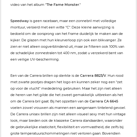
video van het album "
The Fame Monster
."
Speedway
is geen racebaan, maar een zonnebril met volledige
montuur, versierd met een witte "C". Deze kleine aanwijzing is
bedoeld om de oorsprong van het frame duidelijk te maken aan de
kijker. De glazen met hun kleurverloop zijn ook een blikvanger. Ze
zien er niet alleen oogverblindend uit, maar ze filteren ook 100% van
de schadelijke zonnestralen tot 400 nm, zodat u verzekerd bent van
een veilige UV-bescherming.
Een van de Carrera brillen op sterkte is de
Carrera 8823/V
. Hun rood
met zwarte pootjes dragen het logo en kunnen zeker nog een "zet
op voor de vlucht" mededeling gebruiken. Maar het zijn niet alleen
de heren van het gilde die het zweet gemakkelijk uitbreken als het
om de Carrera bril gaat. Bij het opzetten van de
Carrera CA 6645
voelen zowel vrouwen als mannen een aangenaam tintelend gevoel.
De Carrera unisex brillen zijn niet alleen visueel sexy met hun vintage
look, maar bieden ook de klassieke Carrera standaarden, waaronder
de gebruikelijke elasticiteit, flexibiliteit en vormvastheid, die zelfs bij
grote temperatuurschommelingen niet verloren gaan. Bovendien