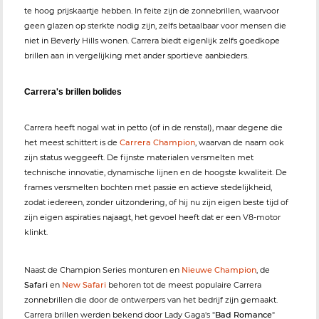
te hoog prijskaartje hebben. In feite zijn de zonnebrillen, waarvoor
geen glazen op sterkte nodig zijn, zelfs betaalbaar voor mensen die
niet in Beverly Hills wonen. Carrera biedt eigenlijk zelfs goedkope
brillen aan in vergelijking met ander sportieve aanbieders.
Carrera's brillen bolides
Carrera heeft nogal wat in petto (of in de renstal), maar degene die
het meest schittert is de
Carrera Champion
, waarvan de naam ook
zijn status weggeeft. De fijnste materialen versmelten met
technische innovatie, dynamische lijnen en de hoogste kwaliteit. De
frames versmelten bochten met passie en actieve stedelijkheid,
zodat iedereen, zonder uitzondering, of hij nu zijn eigen beste tijd of
zijn eigen aspiraties najaagt, het gevoel heeft dat er een V8-motor
klinkt.
Naast de Champion Series monturen en
Nieuwe Champion
, de
Safari
en
New Safari
behoren tot de meest populaire Carrera
zonnebrillen die door de ontwerpers van het bedrijf zijn gemaakt.
Carrera brillen werden bekend door Lady Gaga's "
Bad Romance
"