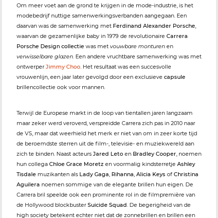
Om meer voet aan de grond te krijgen in de mode-industrie, is het
modebedrijf nuttige samenwerkingsverbanden aangegaan. Een
daarvan was de samenwerking met
Ferdinand Alexander Porsche
,
waarvan de gezamenlijke baby in 1979 de revolutionaire
Carrera
Porsche Design collectie
was met
vouwbare monturen
en
verwisselbare glazen
. Een andere vruchtbare samenwerking was met
ontwerper
Jimmy Choo
. Het resultaat was een succesvolle
vrouwenlijn, een jaar later gevolgd door een exclusieve
capsule
brillencollectie ook voor mannen.
Terwijl de Europese markt in de loop van tientallen jaren langzaam
maar zeker werd veroverd, verspreidde Carrera zich pas in 2010 naar
de VS, maar dat weerhield het merk er niet van om in zeer korte tijd
de beroemdste sterren uit de film-, televisie- en muziekwereld aan
zich te binden. Naast acteurs
Jared Leto
en
Bradley Cooper
, noemen
hun collega
Chloe Grace Moretz
en voormalig kindsterretje
Ashley
Tisdale
muzikanten als
Lady Gaga
,
Rihanna
,
Alicia Keys
of
Christina
Aguilera
noemen sommige van de elegante brillen hun eigen. De
Carrera bril speelde ook een prominente rol in de filmpremière van
de Hollywood blockbuster
Suicide Squad
. De begerigheid van de
high society betekent echter niet dat de zonnebrillen en brillen een