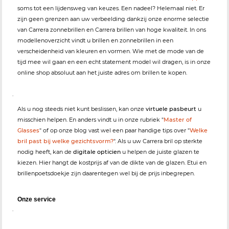
soms tot een lijdensweg van keuzes. Een nadeel? Helemaal niet. Er
zijn geen grenzen aan uw verbeelding dankzij onze enorme selectie
van Carrera zonnebrillen en Carrera brillen van hoge kwaliteit. In ons
modellenoverzicht vindt u brillen en zonnebrillen in een
verscheidenheid van kleuren en vormen. Wie met de mode van de
tijd mee wil gaan en een echt statement model wil dragen, is in onze
online shop absoluut aan het juiste adres om brillen te kopen.
.
Als u nog steeds niet kunt beslissen, kan onze
virtuele pasbeurt
u
misschien helpen. En anders vindt u in onze rubriek "
Master of
Glasses
" of op onze blog vast wel een paar handige tips over "
Welke
bril past bij welke gezichtsvorm?
". Als u uw Carrera bril op sterkte
nodig heeft, kan de
digitale opticien
u helpen de juiste glazen te
kiezen. Hier hangt de kostprijs af van de dikte van de glazen. Etui en
brillenpoetsdoekje zijn daarentegen wel bij de prijs inbegrepen.
Onze service
.