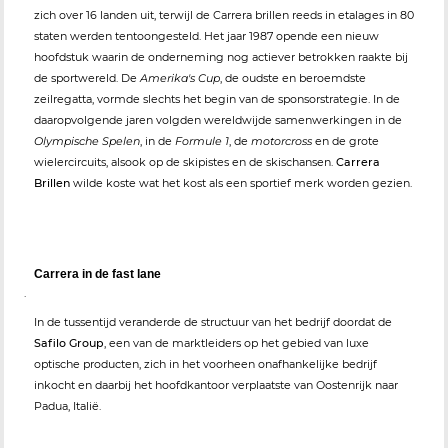
zich over 16 landen uit, terwijl de Carrera brillen reeds in etalages in 80
staten werden tentoongesteld. Het jaar 1987 opende een nieuw
hoofdstuk waarin de onderneming nog actiever betrokken raakte bij
de sportwereld. De
Amerika's Cup
, de oudste en beroemdste
zeilregatta, vormde slechts het begin van de sponsorstrategie. In de
daaropvolgende jaren volgden wereldwijde samenwerkingen in de
Olympische Spelen
, in de
Formule 1
, de
motorcross
en de grote
wielercircuits, alsook op de skipistes en de skischansen.
Carrera
Brillen
wilde koste wat het kost als een sportief merk worden gezien.
Carrera in de fast lane
.
In de tussentijd veranderde de structuur van het bedrijf doordat de
Safilo Group
, een van de marktleiders op het gebied van luxe
optische producten, zich in het voorheen onafhankelijke bedrijf
inkocht en daarbij het hoofdkantoor verplaatste van Oostenrijk naar
Padua, Italië.