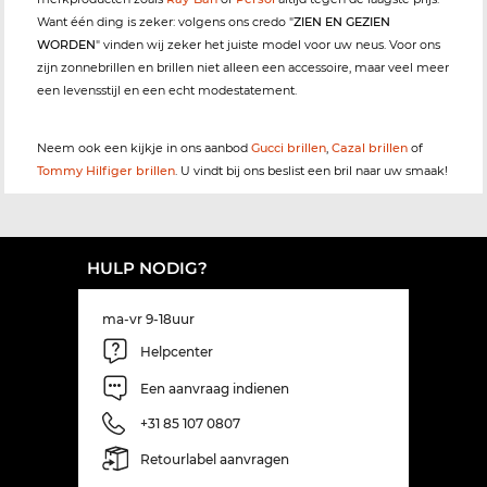
Want één ding is zeker: volgens ons credo "
ZIEN EN GEZIEN
WORDEN
" vinden wij zeker het juiste model voor uw neus. Voor ons
zijn zonnebrillen en brillen niet alleen een accessoire, maar veel meer
een levensstijl en een echt modestatement.
Neem ook een kijkje in ons aanbod
Gucci brillen
,
Cazal brillen
of
Tommy Hilfiger brillen
. U vindt bij ons beslist een bril naar uw smaak!
HULP NODIG?
ma-vr 9-18uur
Helpcenter
Een aanvraag indienen
+31 85 107 0807
Retourlabel aanvragen