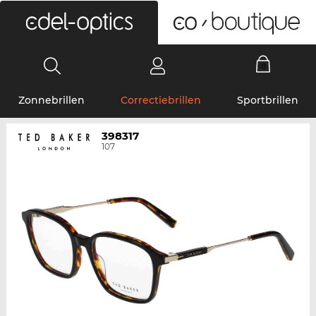
0
Zonnebrillen
Correctiebrillen
Sportbrillen
398317
107