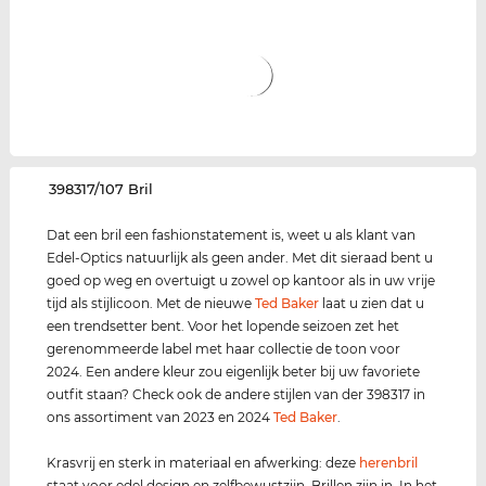
‌398317/107 Bril
Dat een bril een fashionstatement is, weet u als klant van
Edel-Optics natuurlijk als geen ander. Met dit sieraad bent u
goed op weg en overtuigt u zowel op kantoor als in uw vrije
tijd als stijlicoon. Met de nieuwe
Ted Baker
laat u zien dat u
een trendsetter bent. Voor het lopende seizoen zet het
gerenommeerde label met haar collectie de toon voor
2024. Een andere kleur zou eigenlijk beter bij uw favoriete
outfit staan? Check ook de andere stijlen van der 398317 in
ons assortiment van 2023 en 2024
Ted Baker
.
Krasvrij en sterk in materiaal en afwerking: deze
herenbril
staat voor edel design en zelfbewustzijn. Brillen zijn in. In het