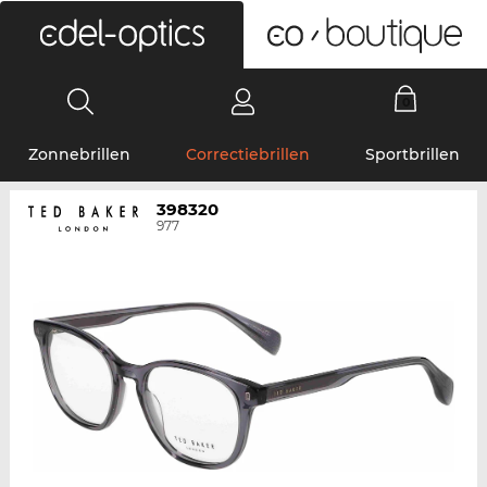
0
Zonnebrillen
Correctiebrillen
Sportbrillen
398320
977