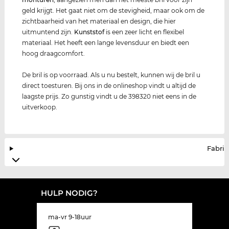
geld krijgt. Het gaat niet om de stevigheid, maar ook om de
zichtbaarheid van het materiaal en design, die hier
uitmuntend zijn.
Kunststof
is een zeer licht en flexibel
materiaal. Het heeft een lange levensduur en biedt een
hoog draagcomfort.
De bril is op voorraad. Als u nu bestelt, kunnen wij de bril u
direct toesturen. Bij ons in de onlineshop vindt u altijd de
laagste prijs. Zo gunstig vindt u de 398320 niet eens in de
uitverkoop.
Fabrik
HULP NODIG?
ma-vr 9-18uur