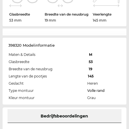
Glasbreedte
Breedte van de neusbrug
Veerlengte
53 mm
19 mm
145 mm
398320 Modelinformatie
Maten & Details
M
Glasbreedte
53
Breedte van de neusbrug
19
Lengte van de pootjes
145
Geslacht
Heren
Type montuur
Volle rand
Kleur montuur
Grau
Bedrijfsbeoordelingen