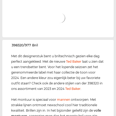
‌398320/977 Bril
Met dit designerstuk bent u briltechnisch gezien elke dag
perfect aangekleed. Met de nieuwe
Ted Baker
laat u zien dat
u een trendsetter bent. Voor het lopende seizoen zet het
gerenommeerde label met haar collectie de toon voor
2024. Een andere kleur zou eigenlijk beter bij uw favoriete
outfit staan? Check ook de andere stijlen van der 398320 in
ons assortiment van 2023 en 2024
Ted Baker
.
Het montuur is speciaal voor
mannen
ontworpen. Met
strakke lijnen ontmoet newschool cool hier traditionele
kwaliteit. Brillen zijn in. In het bijzonder geliefd zijn de
volle
monturen
, aangezien men dan het meeste bril voor zijn