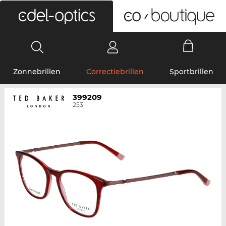
0
Zonnebrillen
Correctiebrillen
Sportbrillen
399209
253