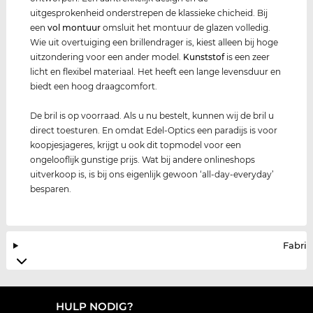
uitgesprokenheid onderstrepen de klassieke chicheid. Bij
een
vol montuur
omsluit het montuur de glazen volledig.
Wie uit overtuiging een brillendrager is, kiest alleen bij hoge
uitzondering voor een ander model.
Kunststof
is een zeer
licht en flexibel materiaal. Het heeft een lange levensduur en
biedt een hoog draagcomfort.
De bril is op voorraad. Als u nu bestelt, kunnen wij de bril u
direct toesturen. En omdat Edel-Optics een paradijs is voor
koopjesjageres, krijgt u ook dit topmodel voor een
ongelooflijk gunstige prijs. Wat bij andere onlineshops
uitverkoop is, is bij ons eigenlijk gewoon ‘all-day-everyday’
besparen.
Fabrik
HULP NODIG?