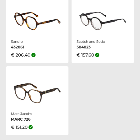
Sandro
Scotch and Soda
432061
504023
€ 206,40
€ 157,60
Marc Jacobs
MARC 726
€ 151,20