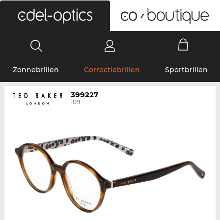
0
Zonnebrillen
Correctiebrillen
Sportbrillen
399227
109