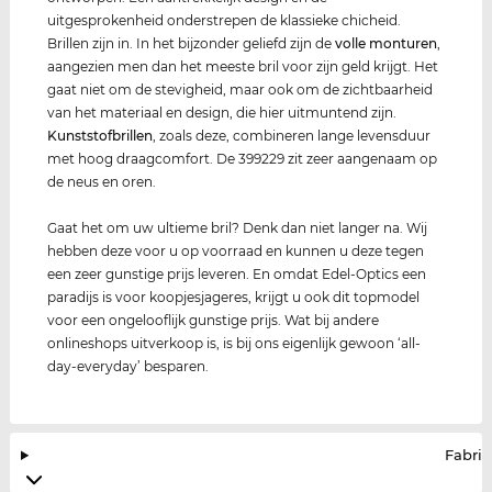
uitgesprokenheid onderstrepen de klassieke chicheid.
Brillen zijn in. In het bijzonder geliefd zijn de
volle monturen
,
aangezien men dan het meeste bril voor zijn geld krijgt. Het
gaat niet om de stevigheid, maar ook om de zichtbaarheid
van het materiaal en design, die hier uitmuntend zijn.
Kunststof
brillen
, zoals deze, combineren lange levensduur
met hoog draagcomfort. De 399229 zit zeer aangenaam op
de neus en oren.
Gaat het om uw ultieme bril? Denk dan niet langer na. Wij
hebben deze voor u op voorraad en kunnen u deze tegen
een zeer gunstige prijs leveren. En omdat Edel-Optics een
paradijs is voor koopjesjageres, krijgt u ook dit topmodel
voor een ongelooflijk gunstige prijs. Wat bij andere
onlineshops uitverkoop is, is bij ons eigenlijk gewoon ‘all-
day-everyday’ besparen.
Fabrik