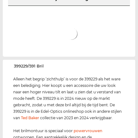
‌399229/591 Bril
Alleen het begrip ‘zichthulp’ is voor de 399229 als het ware
een belediging. Hier koopt u een accessoire die uw look
naar een hoger niveau tilt en laat u zien dat u verstand van
mode heeft. De 399229 is in 2024 nieuw op de markt
gebracht, zodat u met deze bril altijd bij de tijd bent. De
399229 is in de Edel-Optics onlineshop ook in andere stijlen
van
Ted Baker
collectie van 2023 en 2024 verkrijgbaar.
Het brilmontuur is speciaal voor
power
vrouwen
ontworpen. Een aantrekkelijk design en de