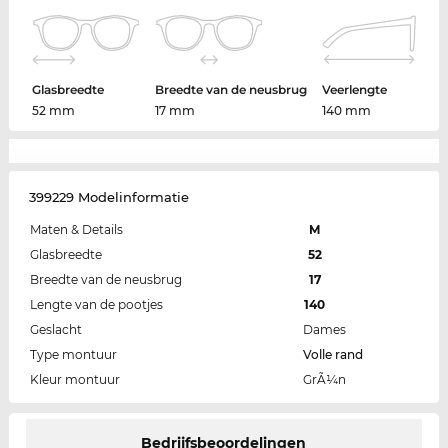
Glasbreedte
Breedte van de neusbrug
Veerlengte
52 mm
17 mm
140 mm
399229 Modelinformatie
Maten & Details
M
Glasbreedte
52
Breedte van de neusbrug
17
Lengte van de pootjes
140
Geslacht
Dames
Type montuur
Volle rand
Kleur montuur
GrÃ¼n
Bedrijfsbeoordelingen