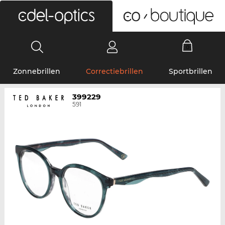
0
Zonnebrillen
Correctiebrillen
Sportbrillen
399229
591