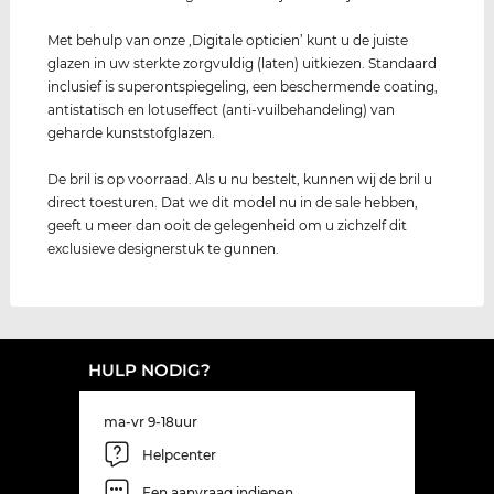
Met behulp van onze ‚Digitale opticien’ kunt u de juiste
glazen in uw sterkte zorgvuldig (laten) uitkiezen. Standaard
inclusief is superontspiegeling, een beschermende coating,
antistatisch en lotuseffect (anti-vuilbehandeling) van
geharde kunststofglazen.
De bril is op voorraad. Als u nu bestelt, kunnen wij de bril u
direct toesturen. Dat we dit model nu in de sale hebben,
geeft u meer dan ooit de gelegenheid om u zichzelf dit
exclusieve designerstuk te gunnen.
HULP NODIG?
ma-vr 9-18uur
Helpcenter
Een aanvraag indienen