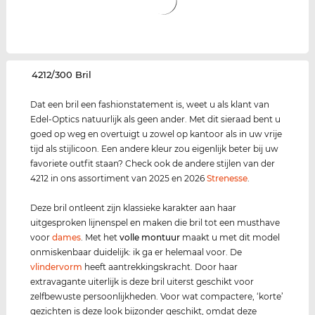
‌4212/300 Bril
Dat een bril een fashionstatement is, weet u als klant van
Edel-Optics natuurlijk als geen ander. Met dit sieraad bent u
goed op weg en overtuigt u zowel op kantoor als in uw vrije
tijd als stijlicoon. Een andere kleur zou eigenlijk beter bij uw
favoriete outfit staan? Check ook de andere stijlen van der
4212 in ons assortiment van 2025 en 2026
Strenesse
.
Deze bril ontleent zijn klassieke karakter aan haar
uitgesproken lijnenspel en maken die bril tot een musthave
voor
dames
. Met het
volle montuur
maakt u met dit model
onmiskenbaar duidelijk: ik ga er helemaal voor. De
vlindervorm
heeft aantrekkingskracht. Door haar
extravagante uiterlijk is deze bril uiterst geschikt voor
zelfbewuste persoonlijkheden. Voor wat compactere, ‘korte’
gezichten is deze look bijzonder geschikt, omdat deze