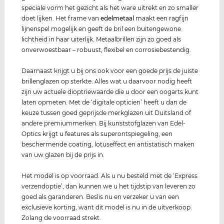
speciale vorm het gezicht als het ware uitrekt en zo smaller
doet lijken. Het frame van
edel
metaal
maakt een ragfijn
lijnenspel mogelijk en geeft de bril een buitengewone
lichtheid in haar uiterlijk. Metaalbrillen zijn zo goed als
onverwoestbaar – robuust, flexibel en corrosiebestendig.
Daarnaast krijgt u bij ons ook voor een goede prijs de juiste
brillenglazen op sterkte. Alles wat u daarvoor nodig heeft
zijn uw actuele dioptriewaarde die u door een oogarts kunt
laten opmeten. Met de ‘digitale opticien’ heeft u dan de
keuze tussen goed geprijsde merkglazen uit Duitsland of
andere premiummerken. Bij kunststofglazen van Edel-
Optics krijgt u features als superontspiegeling, een
beschermende coating, lotuseffect en antistatisch maken
van uw glazen bij de prijs in.
Het model is op voorraad. Als u nu besteld met de ‘Express
verzendoptie’, dan kunnen we u het tijdstip van leveren zo
goed als garanderen. Beslis nu en verzeker u van een
exclusieve korting, want dit model is nu in de uitverkoop.
Zolang de voorraad strekt.