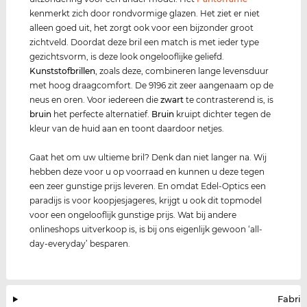
kenmerkt zich door rondvormige glazen. Het ziet er niet
alleen goed uit, het zorgt ook voor een bijzonder groot
zichtveld. Doordat deze bril een match is met ieder type
gezichtsvorm, is deze look ongelooflijke geliefd.
Kunststof
brillen
, zoals deze, combineren lange levensduur
met hoog draagcomfort. De 9196 zit zeer aangenaam op de
neus en oren. Voor iedereen die
zwart
te contrasterend is, is
bruin
het perfecte alternatief.
Bruin
kruipt dichter tegen de
kleur van de huid aan en toont daardoor netjes.
Gaat het om uw ultieme bril? Denk dan niet langer na. Wij
hebben deze voor u op voorraad en kunnen u deze tegen
een zeer gunstige prijs leveren. En omdat Edel-Optics een
paradijs is voor koopjesjageres, krijgt u ook dit topmodel
voor een ongelooflijk gunstige prijs. Wat bij andere
onlineshops uitverkoop is, is bij ons eigenlijk gewoon ‘all-
day-everyday’ besparen.
Fabrik