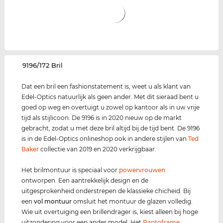
‌9196/172 Bril
Dat een bril een fashionstatement is, weet u als klant van
Edel-Optics natuurlijk als geen ander. Met dit sieraad bent u
goed op weg en overtuigt u zowel op kantoor als in uw vrije
tijd als stijlicoon. De 9196 is in 2020 nieuw op de markt
gebracht, zodat u met deze bril altijd bij de tijd bent. De 9196
is in de Edel-Optics onlineshop ook in andere stijlen van
Ted
Baker
collectie van 2019 en 2020 verkrijgbaar.
Het brilmontuur is speciaal voor
power
vrouwen
ontworpen. Een aantrekkelijk design en de
uitgesprokenheid onderstrepen de klassieke chicheid. Bij
een
vol montuur
omsluit het montuur de glazen volledig.
Wie uit overtuiging een brillendrager is, kiest alleen bij hoge
uitzondering voor een ander model. Het
Pantoframe