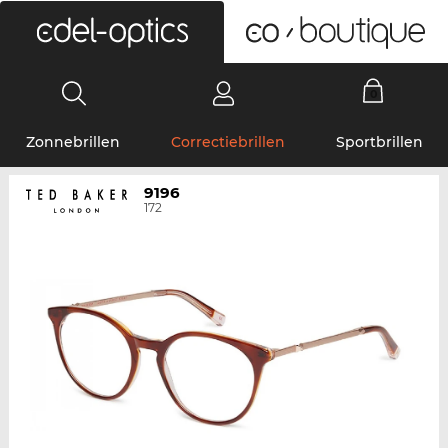
0
Zonnebrillen
Correctiebrillen
Sportbrillen
9196
172