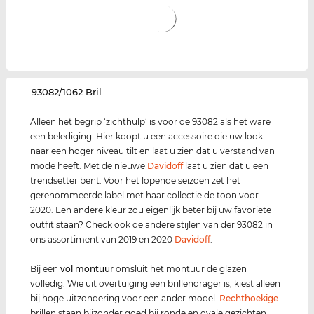
‌93082/1062 Bril
Alleen het begrip ‘zichthulp’ is voor de 93082 als het ware
een belediging. Hier koopt u een accessoire die uw look
naar een hoger niveau tilt en laat u zien dat u verstand van
mode heeft. Met de nieuwe
Davidoff
laat u zien dat u een
trendsetter bent. Voor het lopende seizoen zet het
gerenommeerde label met haar collectie de toon voor
2020. Een andere kleur zou eigenlijk beter bij uw favoriete
outfit staan? Check ook de andere stijlen van der 93082 in
ons assortiment van 2019 en 2020
Davidoff
.
Bij een
vol montuur
omsluit het montuur de glazen
volledig. Wie uit overtuiging een brillendrager is, kiest alleen
bij hoge uitzondering voor een ander model.
Rechthoekige
brillen staan bijzonder goed bij ronde en ovale gezichten.