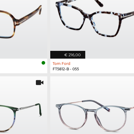
€ 216,00
Tom Ford
FT5812-B - 055