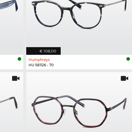
€ 108,00
Humphreys
HU 581126 - 70