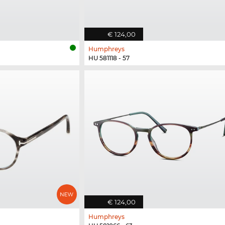
€ 124,00
Humphreys
HU 581118 - 57
€ 124,00
Humphreys