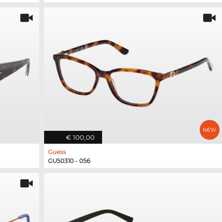
€ 100,00
Guess
GU50310 - 056