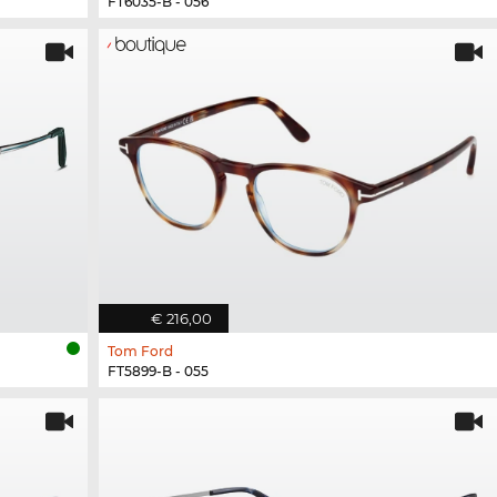
FT6035-B - 056
€ 216,00
Tom Ford
FT5899-B - 055