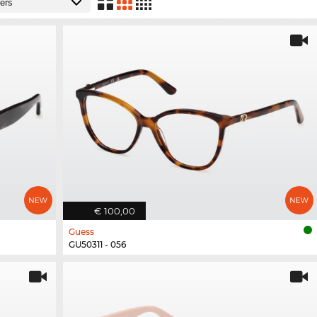
€ 100,00
Guess
GU50311 - 056