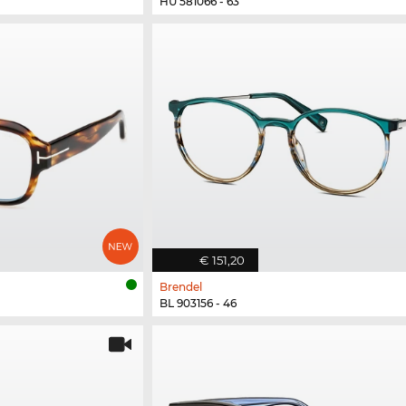
HU 581066 - 63
€ 151,20
Brendel
BL 903156 - 46