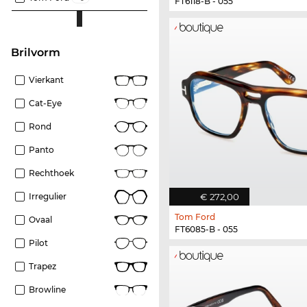
FT6118-B - 055
Brilvorm
Vierkant
Cat-Eye
Rond
Panto
Rechthoek
€ 272,00
Irregulier
Tom Ford
Ovaal
FT6085-B - 055
Pilot
Trapez
Browline