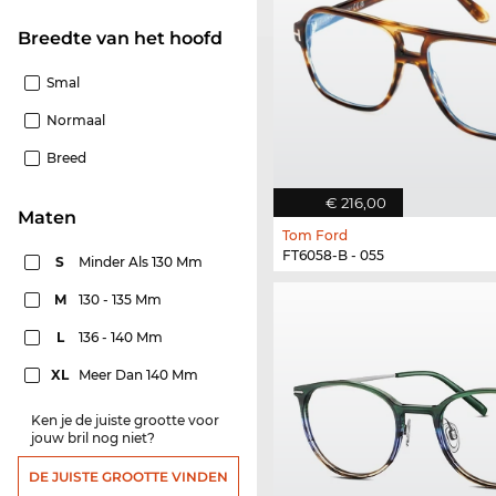
Breedte van het hoofd
Smal
Normaal
Breed
€ 216,00
Maten
Tom Ford
FT6058-B - 055
S
Minder Als 130 Mm
M
130 - 135 Mm
L
136 - 140 Mm
XL
Meer Dan 140 Mm
Ken je de juiste grootte voor
jouw bril nog niet?
DE JUISTE GROOTTE VINDEN