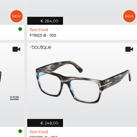
€ 264,00
Tom Ford
FT6123-B - 055
€ 248,00
Tom Ford