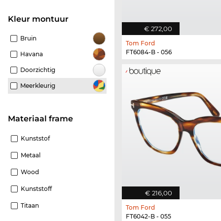
Kleur montuur
€ 272,00
Bruin
Tom Ford
FT6084-B - 056
Havana
Doorzichtig
Meerkleurig
Materiaal frame
Kunststof
Metaal
Wood
Kunststoff
€ 216,00
Titaan
Tom Ford
FT6042-B - 055