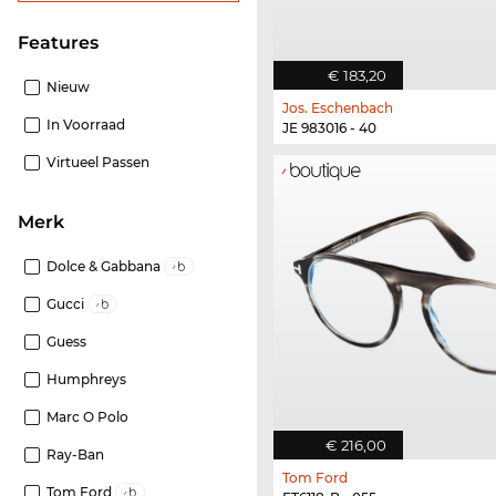
features
€ 183,20
Nieuw
Jos. Eschenbach
In Voorraad
JE 983016 - 40
Virtueel Passen
Merk
Dolce & Gabbana
Gucci
Guess
Humphreys
Marc O Polo
€ 216,00
Ray-Ban
Tom Ford
Tom Ford