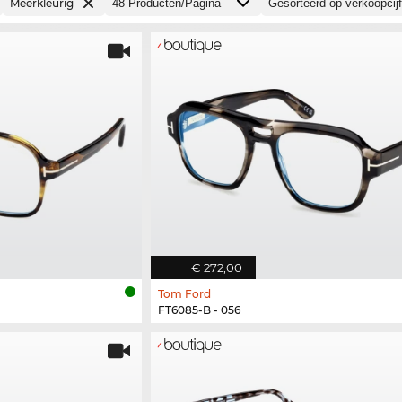
Meerkleurig
€ 272,00
Tom Ford
FT6085-B - 056