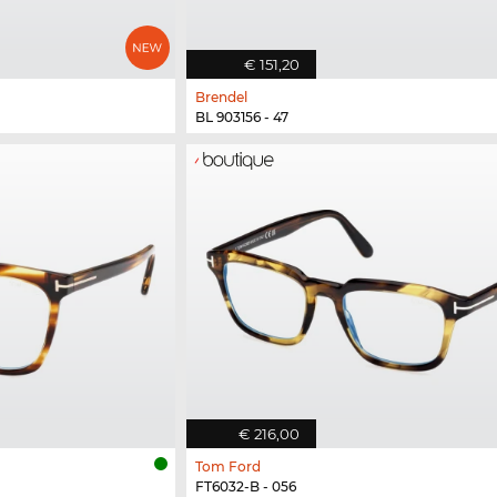
€ 151,20
Brendel
BL 903156 - 47
€ 216,00
Tom Ford
FT6032-B - 056