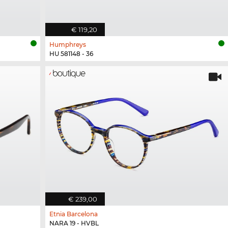
€ 119,20
Humphreys
HU 581148 - 36
€ 239,00
Etnia Barcelona
NARA 19 - HVBL