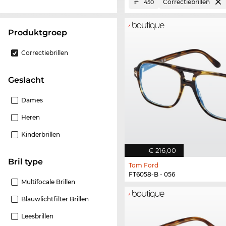
Correctiebrillen
450
Produktgroep
Correctiebrillen
Geslacht
Dames
Heren
Kinderbrillen
€ 216,00
Bril type
Tom Ford
FT6058-B - 056
Multifocale Brillen
Blauwlichtfilter Brillen
Leesbrillen