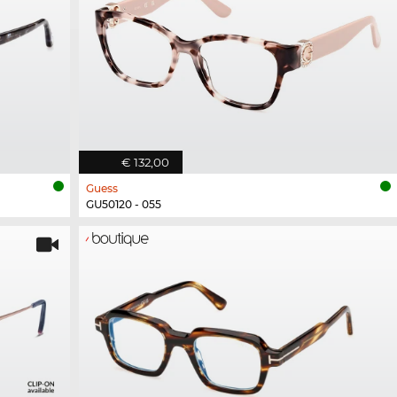
€ 132,00
Guess
GU50120 - 055