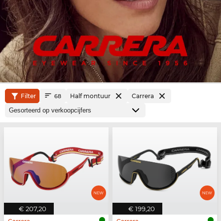
Filter
Half montuur
Carrera
68
€ 207,20
€ 199,20