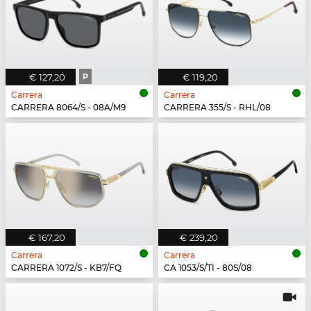
€ 127,20
P
€ 119,20
Carrera
Carrera
CARRERA 8064/S - 08A/M9
CARRERA 355/S - RHL/08
€ 167,20
€ 239,20
Carrera
Carrera
CARRERA 1072/S - KB7/FQ
CA 1053/S/TI - 80S/08