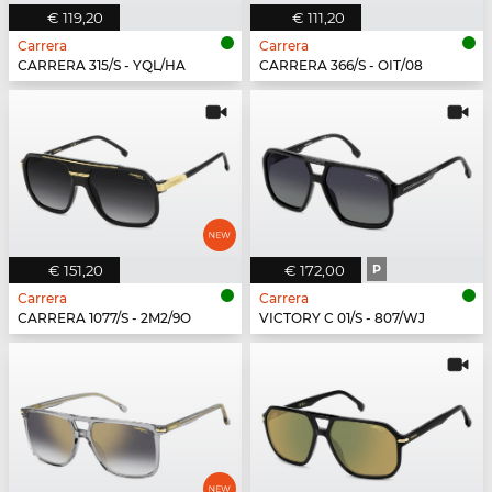
€ 119,20
€ 111,20
Carrera
Carrera
CARRERA 315/S - YQL/HA
CARRERA 366/S - OIT/08
€ 151,20
€ 172,00
P
Carrera
Carrera
CARRERA 1077/S - 2M2/9O
VICTORY C 01/S - 807/WJ