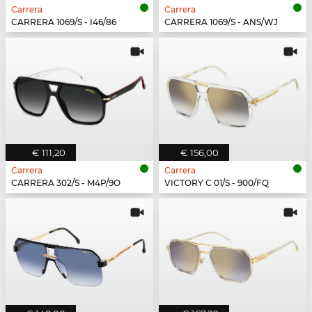
Carrera
Carrera
CARRERA 1069/S - I46/86
CARRERA 1069/S - ANS/WJ
€ 111,20
€ 156,00
Carrera
Carrera
CARRERA 302/S - M4P/9O
VICTORY C 01/S - 900/FQ