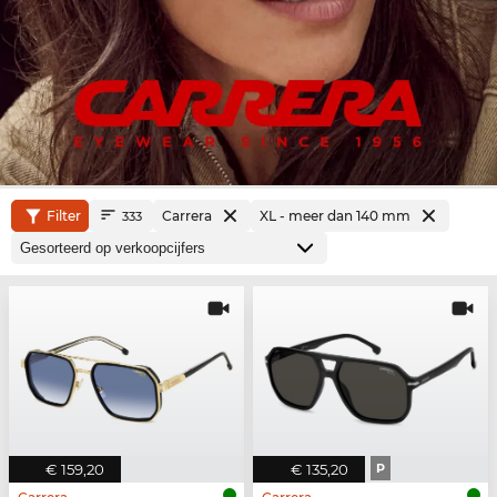
Filter
Carrera
XL - meer dan 140 mm
333
€ 159,20
€ 135,20
P