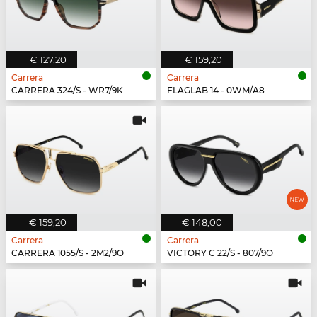
€ 127,20
€ 159,20
Carrera
Carrera
CARRERA 324/S - WR7/9K
FLAGLAB 14 - 0WM/A8
€ 159,20
€ 148,00
Carrera
Carrera
CARRERA 1055/S - 2M2/9O
VICTORY C 22/S - 807/9O