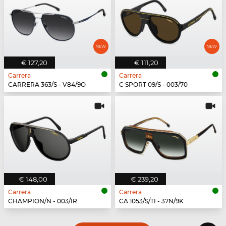
€ 127,20
€ 111,20
Carrera
Carrera
CARRERA 363/S - V84/9O
C SPORT 09/S - 003/70
€ 148,00
€ 239,20
Carrera
Carrera
CHAMPION/N - 003/IR
CA 1053/S/TI - 37N/9K