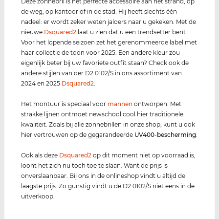
Deze zonnebril is het perfecte accessoire aan het strand, op
de weg, op kantoor of in de stad. Hij heeft slechts één
nadeel: er wordt zeker weten jaloers naar u gekeken. Met de
nieuwe
Dsquared2
laat u zien dat u een trendsetter bent.
Voor het lopende seizoen zet het gerenommeerde label met
haar collectie de toon voor 2025. Een andere kleur zou
eigenlijk beter bij uw favoriete outfit staan? Check ook de
andere stijlen van der D2 0102/S in ons assortiment van
2024 en 2025
Dsquared2
.
Het montuur is speciaal voor
mannen
ontworpen. Met
strakke lijnen ontmoet newschool cool hier traditionele
kwaliteit. Zoals bij alle zonnebrillen in onze shop, kunt u ook
hier vertrouwen op de gegarandeerde
UV400
-bescherming
.
Ook als deze
Dsquared2
op dit moment niet op voorraad is,
loont het zich nu toch toe te slaan. Want de prijs is
onverslaanbaar. Bij ons in de onlineshop vindt u altijd de
laagste prijs. Zo gunstig vindt u de D2 0102/S niet eens in de
uitverkoop.