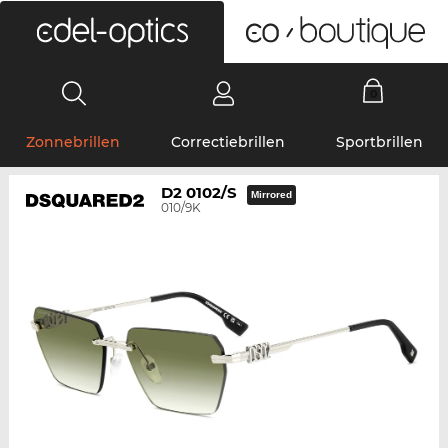
0
Zonnebrillen
Correctiebrillen
Sportbrillen
D2 0102/S
Mirrored
010/9K