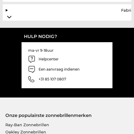
Fabrik
HULP NODIG?
ma-vr 9-18uur
Helpcenter
Een aanvraag indienen
+31 85 107 0807
Onze populairste zonnebrillenmerken
Ray-Ban Zonnebrillen
Oakley Zonnebrillen