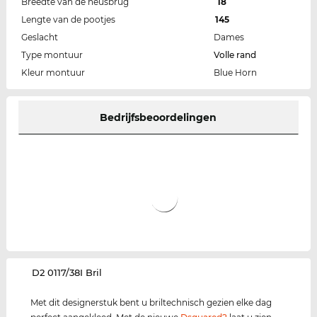
Breedte van de neusbrug
18
Lengte van de pootjes
145
Geslacht
Dames
Type montuur
Volle rand
Kleur montuur
Blue Horn
Bedrijfsbeoordelingen
‌D2 0117/38I Bril
Met dit designerstuk bent u briltechnisch gezien elke dag