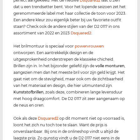
perfect aangekleed. Met de nieuwe
Dsquared2
laat u zien
dat u een trendsetter bent. Voor het lopende seizoen zet het
gerenommeerde label met haar collectie de toon voor 2023.
Een andere kleur zou eigenlijk beter bij uw favoriete outfit
staan? Check ook de andere stijlen van der D2 0117 in ons
assortiment van 2022 en 2023
Dsquared2
.
Het brilmontuur is speciaal voor
power
vrouwen
ontworpen. Een aantrekkelijk design en de
uitgesprokenheid onderstrepen de klassieke chicheid.
Brillen zijn in. In het bijzonder geliefd zijn de
volle monturen
,
aangezien men dan het meeste bril voor zijn geld krijgt. Het
gaat niet om de stevigheid, maar ook om de zichtbaarheid
van het materiaal en design, die hier uitmuntend zijn.
Kunststof
brillen
, zoals deze, combineren lange levensduur
met hoog draagcomfort. De D2 0117 zit zeer aangenaam op
de neus en oren.
Ook als deze
Dsquared2
op dit moment niet op voorraad is,
loont het zich nu toch toe te slaan. Want de prijs is
onverslaanbaar. Bij ons in de onlineshop vindt u altijd de
laagste prijs. Zo gunstig vindt u de D2 0117 niet eens in de