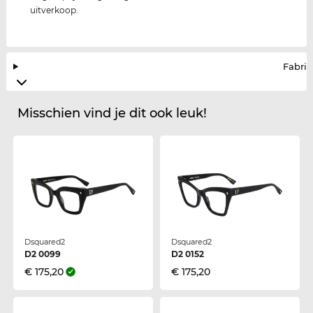
uitverkoop.
Fabrik
Misschien vind je dit ook leuk!
Dsquared2
Dsquared2
D2 0099
D2 0152
€ 175,20
€ 175,20