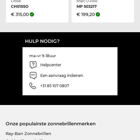
Chloé
Marc O Polo
CH0155O
MP 503217
€ 315,00
€ 199,20
HULP NODIG?
ma-vr 9-18uur
Helpcenter
Een aanvraag indienen
+31 85 107 0807
Onze populairste zonnebrillenmerken
Ray-Ban Zonnebrillen