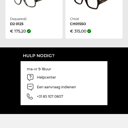
Dsquared2
Chloé
D2 0125
CH0155O
€ 175,20
€ 315,00
HULP NODIG?
ma-vr 9-18uur
Helpcenter
Een aanvraag indienen
+31 85 107 0807