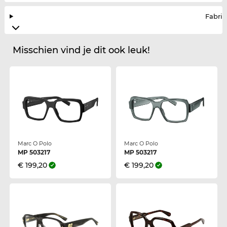
Fabrik
Misschien vind je dit ook leuk!
Marc O Polo
Marc O Polo
MP 503217
MP 503217
€ 199,20
€ 199,20