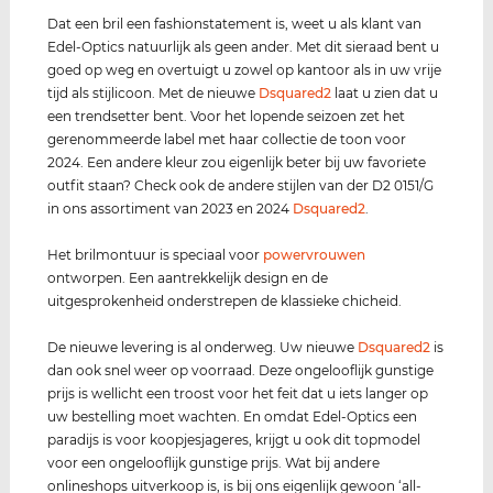
Dat een bril een fashionstatement is, weet u als klant van
Edel-Optics natuurlijk als geen ander. Met dit sieraad bent u
goed op weg en overtuigt u zowel op kantoor als in uw vrije
tijd als stijlicoon. Met de nieuwe
Dsquared2
laat u zien dat u
een trendsetter bent. Voor het lopende seizoen zet het
gerenommeerde label met haar collectie de toon voor
2024. Een andere kleur zou eigenlijk beter bij uw favoriete
outfit staan? Check ook de andere stijlen van der D2 0151/G
in ons assortiment van 2023 en 2024
Dsquared2
.
Het brilmontuur is speciaal voor
power
vrouwen
ontworpen. Een aantrekkelijk design en de
uitgesprokenheid onderstrepen de klassieke chicheid.
De nieuwe levering is al onderweg. Uw nieuwe
Dsquared2
is
dan ook snel weer op voorraad. Deze ongelooflijk gunstige
prijs is wellicht een troost voor het feit dat u iets langer op
uw bestelling moet wachten. En omdat Edel-Optics een
paradijs is voor koopjesjageres, krijgt u ook dit topmodel
voor een ongelooflijk gunstige prijs. Wat bij andere
onlineshops uitverkoop is, is bij ons eigenlijk gewoon ‘all-