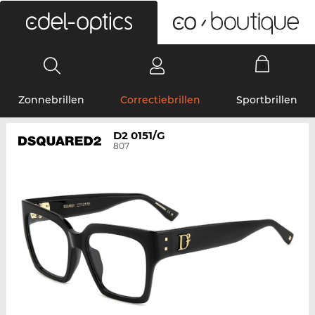
0
Zonnebrillen
Correctiebrillen
Sportbrillen
D2 0151/G
807