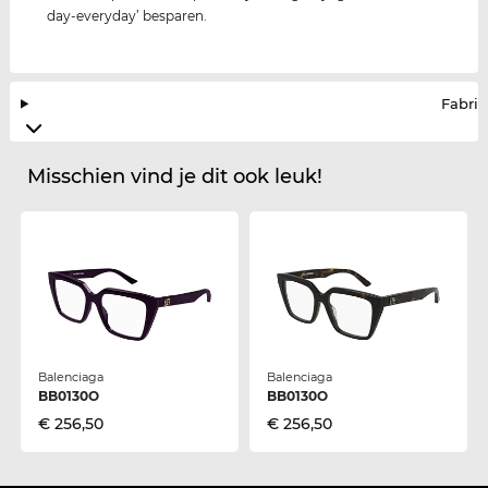
day-everyday’ besparen.
Fabrik
Misschien vind je dit ook leuk!
Balenciaga
Balenciaga
BB0130O
BB0130O
€ 256,50
€ 256,50