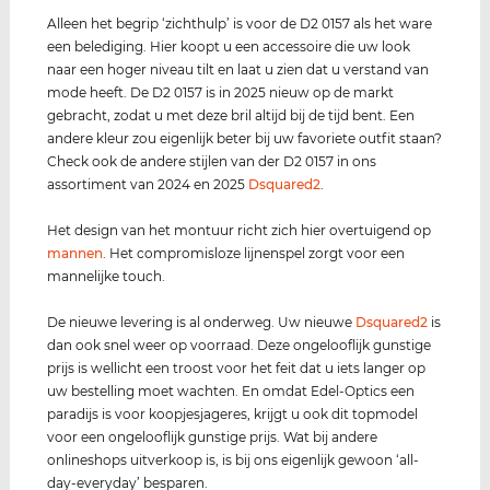
Alleen het begrip ‘zichthulp’ is voor de D2 0157 als het ware
een belediging. Hier koopt u een accessoire die uw look
naar een hoger niveau tilt en laat u zien dat u verstand van
mode heeft. De D2 0157 is in 2025 nieuw op de markt
gebracht, zodat u met deze bril altijd bij de tijd bent. Een
andere kleur zou eigenlijk beter bij uw favoriete outfit staan?
Check ook de andere stijlen van der D2 0157 in ons
assortiment van 2024 en 2025
Dsquared2
.
Het design van het montuur richt zich hier overtuigend op
mannen
. Het compromisloze lijnenspel zorgt voor een
mannelijke touch.
De nieuwe levering is al onderweg. Uw nieuwe
Dsquared2
is
dan ook snel weer op voorraad. Deze ongelooflijk gunstige
prijs is wellicht een troost voor het feit dat u iets langer op
uw bestelling moet wachten. En omdat Edel-Optics een
paradijs is voor koopjesjageres, krijgt u ook dit topmodel
voor een ongelooflijk gunstige prijs. Wat bij andere
onlineshops uitverkoop is, is bij ons eigenlijk gewoon ‘all-
day-everyday’ besparen.