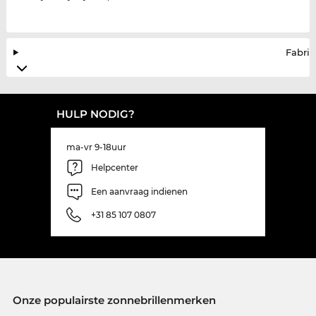
Fabrik
HULP NODIG?
ma-vr 9-18uur
Helpcenter
Een aanvraag indienen
+31 85 107 0807
Onze populairste zonnebrillenmerken