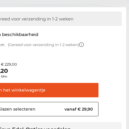
reed voor verzending in 1-2 weken
n beschikbaarheid
 mm
(Gereed voor verzending in 1-2 weken)
€ 229,00
s
,20
% btw.
In het
winkelwagentje
Glazen
selecteren
vanaf € 29,90