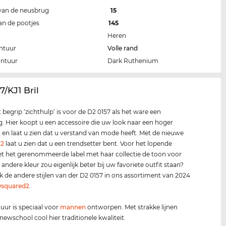
van de neusbrug
15
an de pootjes
145
Heren
ntuur
Volle rand
ontuur
Dark Ruthenium
7/KJ1 Bril
t begrip ‘zichthulp’ is voor de D2 0157 als het ware een
g. Hier koopt u een accessoire die uw look naar een hoger
lt en laat u zien dat u verstand van mode heeft. Met de nieuwe
d2
laat u zien dat u een trendsetter bent. Voor het lopende
et het gerenommeerde label met haar collectie de toon voor
andere kleur zou eigenlijk beter bij uw favoriete outfit staan?
 de andere stijlen van der D2 0157 in ons assortiment van 2024
squared2
.
ur is speciaal voor
mannen
ontworpen. Met strakke lijnen
ewschool cool hier traditionele kwaliteit.