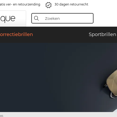
atis ver- en retourzending
30 dagen retourrecht
orrectiebrillen
Sportbrillen
1)