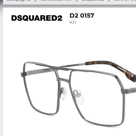
D2 0157
KJ1