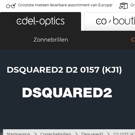
Grootste meteen leverbare assortiment van Europa!
Gr
Zonnebrillen
C
DSQUARED2 D2 0157 (KJ1)
Startpagina
Correctiebrillen
Dsquared2
D2 0157 (KJ