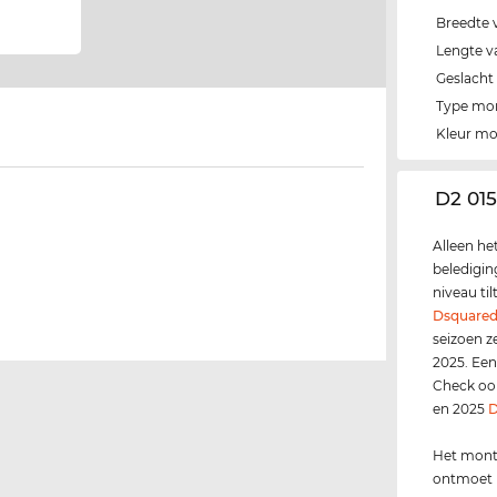
Breedte 
Lengte v
Geslacht
Type mo
Kleur m
‌D2 015
Alleen he
beledigin
niveau ti
Dsquare
seizoen z
2025. Een 
Check ook
en 2025
D
Het montu
ontmoet n