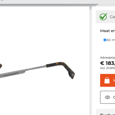
Ge
Maat e
60
Adviesprij
€
183
incl. 21.00