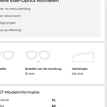
ieve Edel-Optics voordelen
 ver- en retourzending
en retourrecht
lige prijzen
p op rekening
edte
Breedte van de neusbrug
Veerlengte
15 mm
145 mm
57 Modelinformatie
Details
XL
dte
60