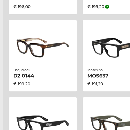
€ 196,00
€ 199,20
Dsquared2
Moschino
D2 0144
MOS637
€ 199,20
€ 191,20