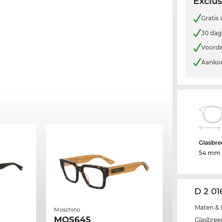
Exclus
Gratis
30 dag
Voorde
Aankoo
Glasbre
54 mm
D 2 01
Maten & 
Moschino
MOS645
Glasbree