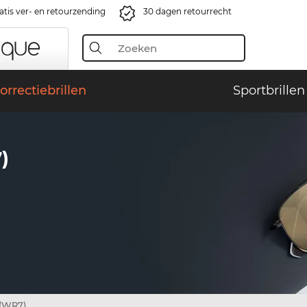
atis ver- en retourzending
30 dagen retourrecht
orrectiebrillen
Sportbrillen
)
 (WR7)