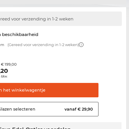
reed voor verzending in 1-2 weken
n beschikbaarheid
 mm
(Gereed voor verzending in 1-2 weken)
€ 199,00
s
,20
% btw.
In het
winkelwagentje
Glazen
selecteren
vanaf € 29,90