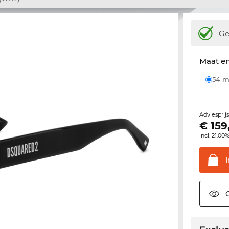
Ge
Maat e
54
Adviesprij
€
159
incl. 21.00