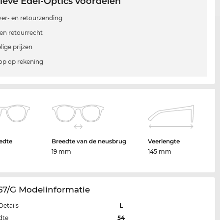
ieve Edel-Optics voordelen
 ver- en retourzending
en retourrecht
lige prijzen
p op rekening
edte
Breedte van de neusbrug
Veerlengte
19 mm
145 mm
67/G Modelinformatie
Details
L
dte
54