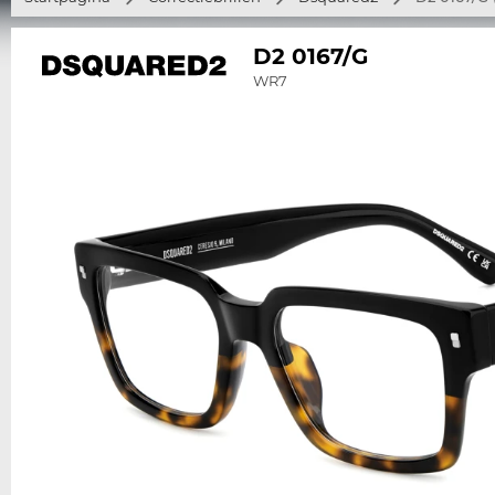
D2 0167/G
WR7