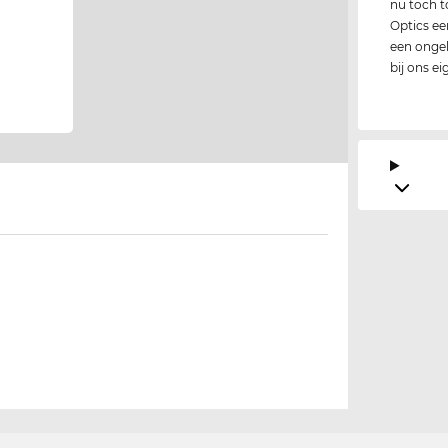
nu toch t
Optics ee
een ongelo
bij ons e