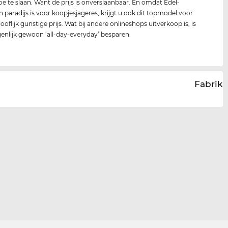
oe te slaan. Want de prijs is onverslaanbaar. En omdat Edel-
n paradijs is voor koopjesjageres, krijgt u ook dit topmodel voor
oflijk gunstige prijs. Wat bij andere onlineshops uitverkoop is, is
igenlijk gewoon ‘all-day-everyday’ besparen.
Fabrika