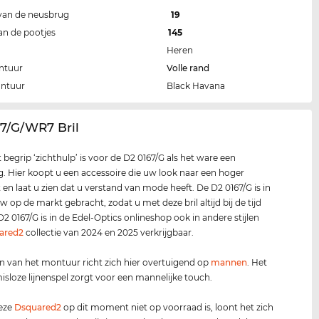
van de neusbrug
19
an de pootjes
145
Heren
ntuur
Volle rand
ontuur
Black Havana
67/G/WR7 Bril
t begrip ‘zichthulp’ is voor de D2 0167/G als het ware een
g. Hier koopt u een accessoire die uw look naar een hoger
t en laat u zien dat u verstand van mode heeft. De D2 0167/G is in
w op de markt gebracht, zodat u met deze bril altijd bij de tijd
D2 0167/G is in de Edel-Optics onlineshop ook in andere stijlen
ared2
collectie van 2024 en 2025 verkrijgbaar.
n van het montuur richt zich hier overtuigend op
mannen
. Het
loze lijnenspel zorgt voor een mannelijke touch.
deze
Dsquared2
op dit moment niet op voorraad is, loont het zich