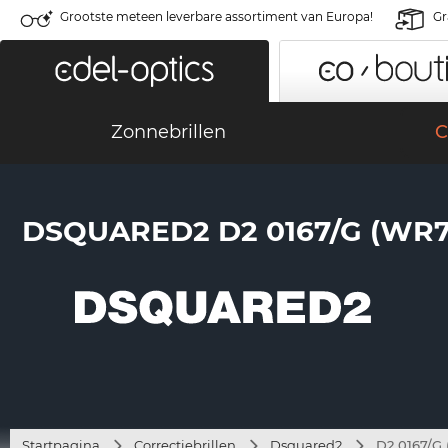
Grootste meteen leverbare assortiment van Europa!
Gr
Zonnebrillen
C
DSQUARED2 D2 0167/G (WR7
Startpagina
Correctiebrillen
Dsquared2
D2 0167/G