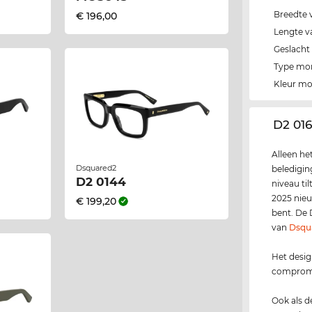
Breedte 
€ 196,00
Lengte v
Geslacht
Type mo
Kleur m
‌D2 01
Alleen he
Dsquared2
beledigin
D2 0144
niveau til
2025 nieu
€ 199,20
bent. De 
van
Dsqu
Het desig
compromis
Ook als 