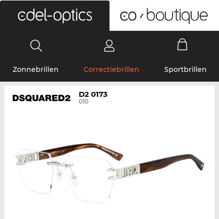
0
Zonnebrillen
Correctiebrillen
Sportbrillen
D2 0173
010