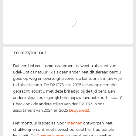
‌D2 0173/010 Bril
Dat een bril een fashionstatement is, weet u als klant van
Edel-Optics natuurlijk als geen ander. Met dit sieraad bent u
goed op weg en overtuigt u zowel op kantoor als in uw vrije
tijd als stijlicoon. De D2 0173 is in 2025 nieuw op de markt
gebracht, zodat u met deze bril altijd bij de tijd bent. Een
andere kleur zou eigenlijk beter bij uw favoriete outfit staan?
Check ook de andere stijlen van der D2 0173 in ons
assortiment van 2024 en 2025
Dsquared2
.
Het montuur is speciaal voor
mannen
ontworpen. Met
strakke lijnen ontmoet newschool cool hier traditionele
kwaliteit. De
Quadraticvorm
is vooral voor wat zachte