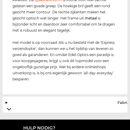
gelaten een goede greep. De hoekige bril geeft een rond
gezicht meer contour. De rechte zijkanten maken het
gezicht optisch wat langer. Het frame uit
metaal
is
bijzonder licht en daardoor zeer comfortabel om te dragen.
Het is robuust en elegant tegelijk.
Het model is op voorraad. Als u nu besteld met de ‘Express
verzendoptie’, dan kunnen we u het tijdstip van leveren zo
goed als garanderen. En omdat Edel-Optics een paradijs is
voor koopjesjageres, krijgt u ook dit topmodel voor een
ongelooflijk gunstige prijs. Wat bij andere onlineshops
uitverkoop is, is bij ons eigenlijk gewoon ‘all-day-everyday’
besparen.
Fabrik
HULP NODIG?