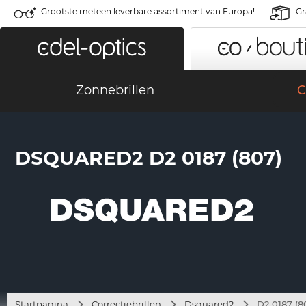
Grootste meteen leverbare assortiment van Europa!
Gr
Zonnebrillen
C
DSQUARED2 D2 0187 (807)
Startpagina
Correctiebrillen
Dsquared2
D2 0187 (8