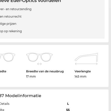
ieve Edel-Optics voordelen
 ver- en retourzending
en retourrecht
lige prijzen
p op rekening
edte
Breedte van de neusbrug
Veerlengte
17 mm
145 mm
87 Modelinformatie
Details
L
dte
55