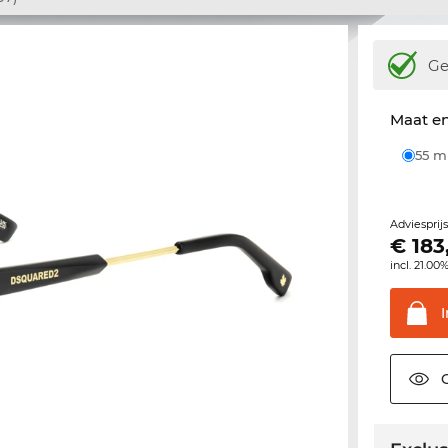
Ge
Maat e
55 
Adviesprij
€
183
incl. 21.00