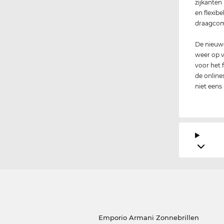
zijkanten
en flexib
draagcom
De nieuwe
weer op v
voor het 
de onlines
niet eens
Emporio Armani Zonnebrillen