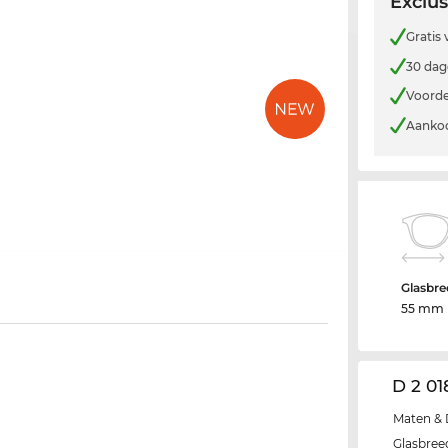
Exclus
Gratis
30 dag
Voorde
Aankoo
Glasbre
55 mm
D 2 01
Maten & 
Glasbree