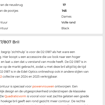
van de neusbrug
17
an de pootjes
145
Dames
ntuur
Volle rand
ontuur
Black
87/807 Bril
t begrip ‘zichthulp’ is voor de D2 0187 als het ware een
g. Hier koopt u een accessoire die uw look naar een hoger
t en laat u zien dat u verstand van mode heeft. De D2 0187 is in
w op de markt gebracht, zodat u met deze bril altijd bij de tijd
D2 0187 is in de Edel-Optics onlineshop ook in andere stijlen van
d2
collectie van 2024 en 2025 verkrijgbaar.
ontuur is speciaal voor
power
vrouwen
ontworpen. Een
lijk design en de uitgesprokenheid onderstrepen de klassieke
 De
Quadraticvorm
is vooral voor wat zachte gelaten een goede
 hoekige bril geeft een rond gezicht meer contour. De rechte