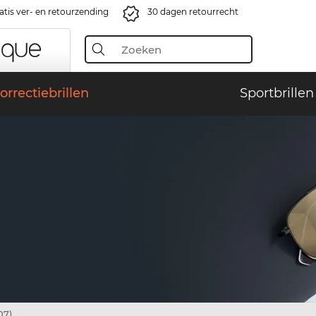
atis ver- en retourzending
30 dagen retourrecht
orrectiebrillen
Sportbrillen
07)