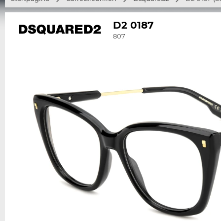
D2 0187
807