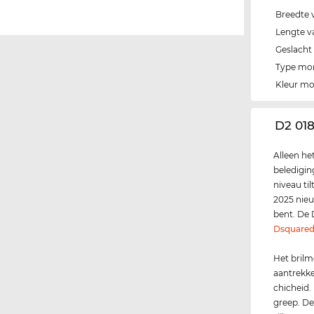
Breedte 
Lengte v
Geslacht
Type mo
Kleur m
‌D2 01
Alleen he
beledigin
niveau til
2025 nieu
bent. De 
Dsquare
Het brilm
aantrekke
chicheid.
greep. De