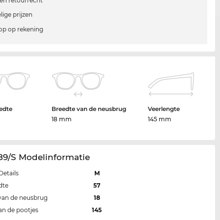
en retourrecht
lige prijzen
p op rekening
edte
Breedte van de neusbrug
Veerlengte
18 mm
145 mm
89/S Modelinformatie
Details
M
dte
57
van de neusbrug
18
an de pootjes
145