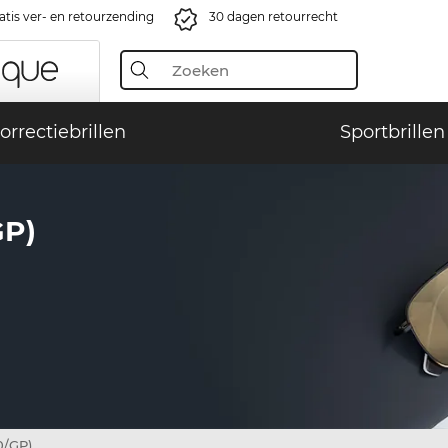
atis ver- en retourzending
30 dagen retourrecht
orrectiebrillen
Sportbrillen
GP)
0/GP)