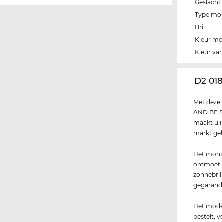
Geslacht
Type mo
Bril
Kleur m
Kleur van
‌D2 01
Met deze 
AND BE SE
maakt u i
markt gebr
Het montu
ontmoet ne
zonnebril
gegaran
Het model
bestelt, 