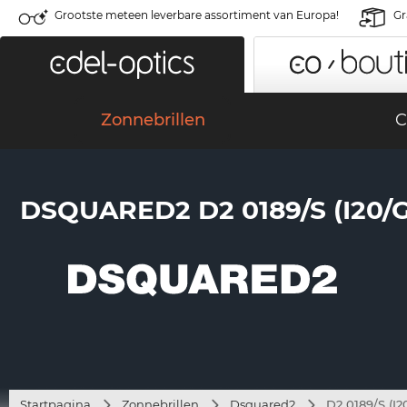
Grootste meteen leverbare assortiment van Europa!
Gr
Zonnebrillen
C
DSQUARED2 D2 0189/S (I20/
Startpagina
Zonnebrillen
Dsquared2
D2 0189/S (I2