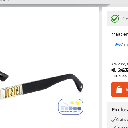
Ge
Maat e
57
Adviesprij
€
263
incl. 21.00
Exclus
Gratis