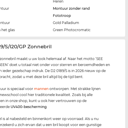
Heren
ntuur
Montuur zonder rand
Fototroop
ontuur
Gold Palladium
 het glas
Green Photocromatic
89/S/I20/GP Zonnebril
zonnebril maakt u uw look helemaal af. Naar het motto ‘SEE
EN’ doet u totaal niet onder voor sterren en beroemdheden en
n ieder gezelschap indruk. De D2 0189/S is in 2026 nieuw op de
acht, zodat u met deze bril altijd bij de tijd bent.
ur is speciaal voor
mannen
ontworpen. Met strakke lijnen
wschool cool hier traditionele kwaliteit. Zoals bij alle
len in onze shop, kunt u ook hier vertrouwen op de
deerde
UV400
-bescherming
.
 is al nabesteld en binnenkort weer op voorraad. Als u nu
verzekerd u zich ervan dat u een bril koopt voor een gunstige