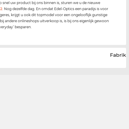
 zo snel uw product bij ons binnen is, sturen we u de nieuwe
d2
. Nog dezelfde dag. En omdat Edel-Optics een paradijs is voor
geres, krijgt u ook dit topmodel voor een ongelooflijk gunstige
 bij andere onlineshops uitverkoop is, is bij ons eigenlijk gewoon
everyday’ besparen.
Fabrika