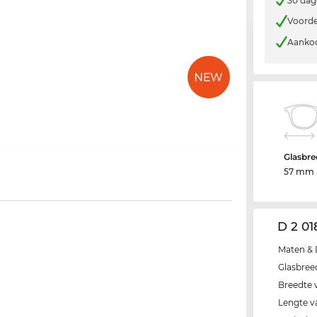
30 dag
Voorde
Aankoo
Glasbre
57 mm
D 2 01
Maten & 
Glasbree
Breedte 
Lengte v