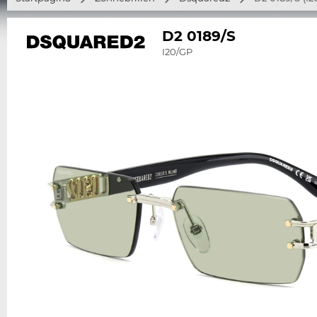
D2 0189/S
I20/GP