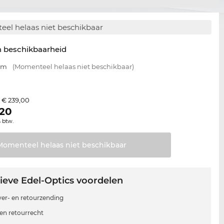
el helaas niet beschikbaar
n beschikbaarheid
 mm
(Momenteel helaas niet beschikbaar)
€ 239,00
s
,20
% btw.
Momenteel helaas niet
beschikbaar
ieve Edel-Optics voordelen
 ver- en retourzending
en retourrecht