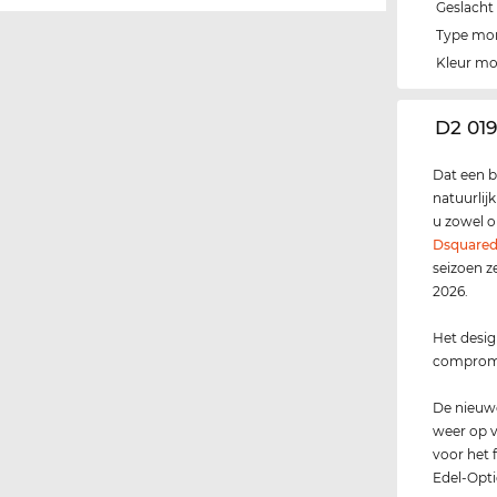
Geslacht
Type mo
Kleur m
‌D2 01
Dat een b
natuurlij
u zowel op
Dsquare
seizoen z
2026.
Het desig
compromis
De nieuwe
weer op v
voor het 
Edel-Opti