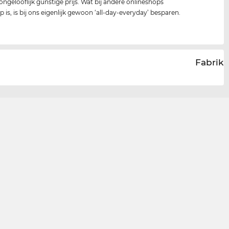
ongelooflijk gunstige prijs. Wat bij andere onlineshops
 is, is bij ons eigenlijk gewoon ‘all-day-everyday’ besparen.
Fabrika