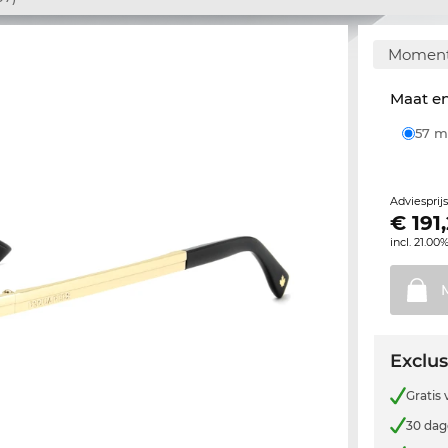
Momente
Maat e
57
Adviesprij
€
191
incl. 21.00
Exclus
Gratis
30 dag