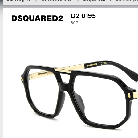
D2 0195
807