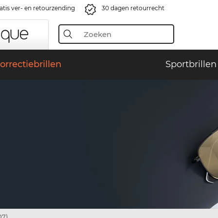
atis ver- en retourzending
30 dagen retourrecht
orrectiebrillen
Sportbrillen
07)