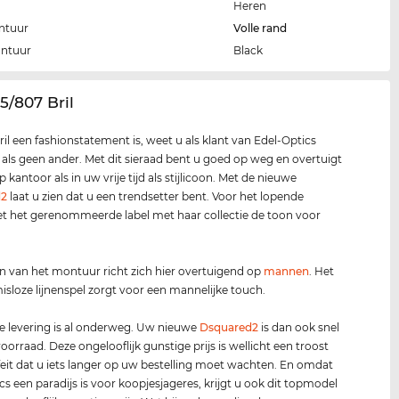
Heren
ntuur
Volle rand
ontuur
Black
95/807 Bril
ril een fashionstatement is, weet u als klant van Edel-Optics
k als geen ander. Met dit sieraad bent u goed op weg en overtuigt
 kantoor als in uw vrije tijd als stijlicoon. Met de nieuwe
d2
laat u zien dat u een trendsetter bent. Voor het lopende
et het gerenommeerde label met haar collectie de toon voor
n van het montuur richt zich hier overtuigend op
mannen
. Het
loze lijnenspel zorgt voor een mannelijke touch.
 levering is al onderweg. Uw nieuwe
Dsquared2
is dan ook snel
oorraad. Deze ongelooflijk gunstige prijs is wellicht een troost
feit dat u iets langer op uw bestelling moet wachten. En omdat
cs een paradijs is voor koopjesjageres, krijgt u ook dit topmodel