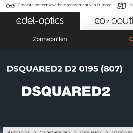
Grootste meteen leverbare assortiment van Europa!
Gr
Zonnebrillen
C
DSQUARED2 D2 0195 (807)
Startpagina
Correctiebrillen
Dsquared2
D2 0195 (8