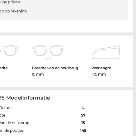
lige prijzen
p op rekening
edte
Breedte van de neusbrug
Veerlengte
15 mm
145 mm
95 Modelinformatie
Details
L
dte
57
van de neusbrug
15
an de pootjes
145