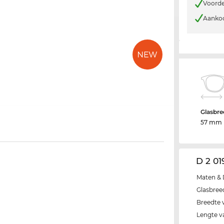
Voorde
Aankoo
Glasbre
57 mm
D 2 01
Maten & 
Glasbree
Breedte 
Lengte v