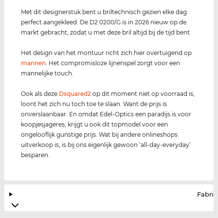
Met dit designerstuk bent u briltechnisch gezien elke dag
perfect aangekleed. De D2 0200/G is in 2026 nieuw op de
markt gebracht, zodat u met deze bril altijd bij de tijd bent.
Het design van het montuur richt zich hier overtuigend op
mannen
. Het compromisloze lijnenspel zorgt voor een
mannelijke touch.
Ook als deze
Dsquared2
op dit moment niet op voorraad is,
loont het zich nu toch toe te slaan. Want de prijs is
onverslaanbaar. En omdat Edel-Optics een paradijs is voor
koopjesjageres, krijgt u ook dit topmodel voor een
ongelooflijk gunstige prijs. Wat bij andere onlineshops
uitverkoop is, is bij ons eigenlijk gewoon ‘all-day-everyday’
besparen.
Fabrik