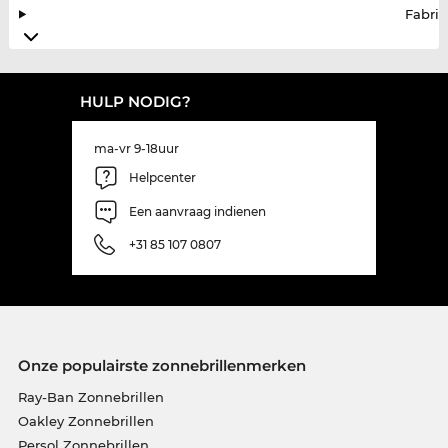
Fabrik
HULP NODIG?
ma-vr 9-18uur
Helpcenter
Een aanvraag indienen
+31 85 107 0807
Onze populairste zonnebrillenmerken
Ray-Ban Zonnebrillen
Oakley Zonnebrillen
Persol Zonnebrillen