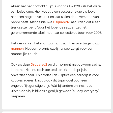
Alleen het begrip ‘zichthulp’ is voor de D2 0203 als het ware
een belediging. Hier koopt u een accessoire die uw look
naar een hoger niveau tilt en laat u zien dat u verstand van
mode heeft. Met de nieuwe
Dsquared2
laat u zien dat u een
trendsetter bent. Voor het lopende seizoen zet het
gerenommeerde label met haar collectie de toon voor 2026.
Het design van het montuur richt zich hier overtuigend op
mannen
. Het compromisloze lijnenspel zorgt voor een
mannelijke touch.
Ook als deze
Dsquared2
op dit moment niet op voorraad is,
loont het zich nu toch toe te slaan. Want de prijs is
onverslaanbaar. En omdat Edel-Optics een paradijs is voor
koopjesjageres, krijgt u ook dit topmodel voor een
ongelooflijk gunstige prijs. Wat bij andere onlineshops
uitverkoop is, is bij ons eigenlijk gewoon ‘all-day-everyday’
besparen.