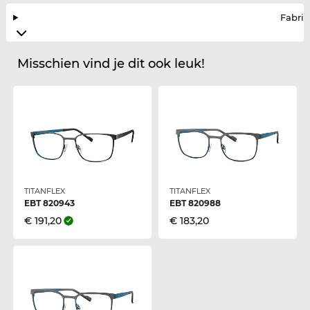
Fabrik
Misschien vind je dit ook leuk!
TITANFLEX
TITANFLEX
EBT 820943
EBT 820988
€ 191,20
€ 183,20