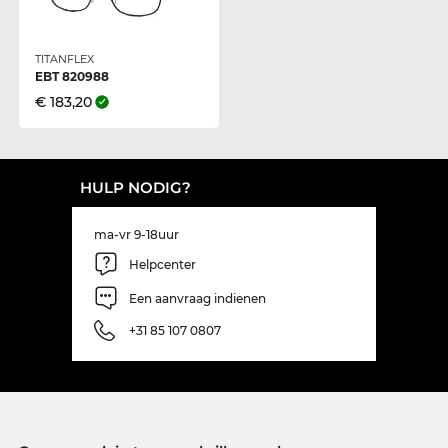
TITANFLEX
EBT 820988
€ 183,20
HULP NODIG?
ma-vr 9-18uur
Helpcenter
Een aanvraag indienen
+31 85 107 0807