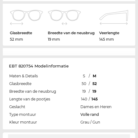
Glasbreedte
Breedte van de neusbrug
Veerlengte
52 mm
19 mm
145 mm
EBT 820754 Modelinformatie
Maten & Details
S
/
M
Glasbreedte
50
/
52
Breedte van de neusbrug
19
/
19
Lengte van de pootjes
140
/
145
Geslacht
Dames en Heren
Type montuur
Volle rand
Kleur montuur
Grau / Gun