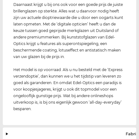
Daarnaast krijgt u bij ons ook voor een goede prijs de juiste
brillenglazen op sterkte. Alles wat u daarvoor nodig heeft
zijn uw actuele dioptriewaarde die u door een oogarts kunt
laten opmeten. Met de ‘digitale opticien’ heeft u dan de
keuze tussen goed geprijsde merkglazen uit Duitsland of
andere premiummerken. Bij kunststofglazen van Edel-
Optics krijgt u features als superontspiegeling, een
beschermende coating, lotuseffect en antistatisch maken
van uw glazen bij de prijs in.
Het model is op voorraad. Als u nu besteld met de ‘Express
verzendoptie’, dan kunnen we u het tijdstip van leveren zo
goed als garanderen. En omdat Edel-Optics een paradijs is
voor koopjesjageres, krijgt u ook dit topmodel voor een
ongelooflijk gunstige prijs. Wat bij andere onlineshops
uitverkoop is, is bij ons eigenlijk gewoon ‘all-day-everyday’
besparen.
Fabrik