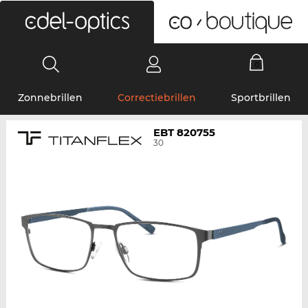
0
Zonnebrillen
Correctiebrillen
Sportbrillen
EBT 820755
30