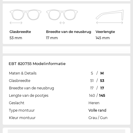
Glasbreedte
Breedte van de neusbrug
Veerlengte
53 mm
17 mm
145 mm
EBT 820755 Modelinformatie
Maten & Details
S
/
M
Glasbreedte
51
/
53
Breedte van de neusbrug
17
/
17
Lengte van de pootjes
140
/
145
Geslacht
Heren
Type montuur
Volle rand
Kleur montuur
Grau / Gun