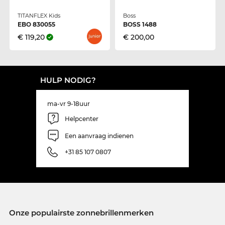
TITANFLEX Kids
Boss
EBO 830055
BOSS 1488
€ 119,20
€ 200,00
HULP NODIG?
ma-vr 9-18uur
Helpcenter
Een aanvraag indienen
+31 85 107 0807
Onze populairste zonnebrillenmerken