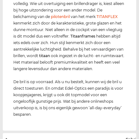
volledig. Wie uit overtuiging een brillendrager is, kiest alleen
bij hoge uitzondering voor een ander model. De
belichaming van de
pilotenbril
van het merk
TITANFLEX
kenmerkt zich door de karakteristieke, grote glazen en het
dunne montuur. Niet alleen in de cockpit van een vliegtuig
is dit model dus een voltreffer.
Titaanframes
hebben altijd
iets edels over zich. Hun stijl kenmerkt zich door een
aantrekkelijke luchtigheid. Behalve bij het vervaardigen van
brillen, wordt
titaan
ook ingezet in de lucht- en ruimtevaart.
Het materiaal belooft premiumkwaliteit en heeft een veel
langere levensduur dan andere materialen.
De bril is op voorraad. Als u nu bestelt, kunnen wij de bril u
direct toesturen. En omdat Edel-Optics een paradijs is voor
koopjesjageres, krijgt u ook dit topmodel voor een
ongelooflijk gunstige prijs. Wat bij andere onlineshops
uitverkoop is, is bij ons eigenlijk gewoon ‘all-day-everyday’
besparen.