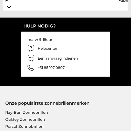
Fabrik
HULP NODIG?
ma-vr 9-18uur
Helpcenter
Een aanvraag indienen
+31 85 107 0807
Onze populairste zonnebrillenmerken
Ray-Ban Zonnebrillen
Oakley Zonnebrillen
Persol Zonnebrillen