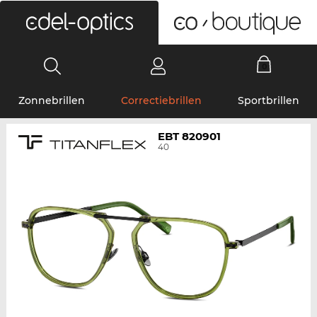
0
Zonnebrillen
Correctiebrillen
Sportbrillen
EBT 820901
40