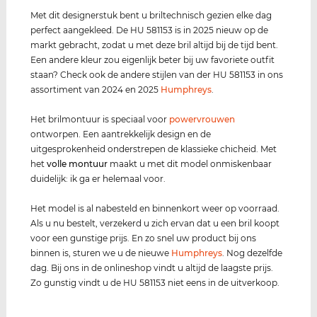
Met dit designerstuk bent u briltechnisch gezien elke dag
perfect aangekleed. De HU 581153 is in 2025 nieuw op de
markt gebracht, zodat u met deze bril altijd bij de tijd bent.
Een andere kleur zou eigenlijk beter bij uw favoriete outfit
staan? Check ook de andere stijlen van der HU 581153 in ons
assortiment van 2024 en 2025
Humphreys
.
Het brilmontuur is speciaal voor
power
vrouwen
ontworpen. Een aantrekkelijk design en de
uitgesprokenheid onderstrepen de klassieke chicheid. Met
het
volle montuur
maakt u met dit model onmiskenbaar
duidelijk: ik ga er helemaal voor.
Het model is al nabesteld en binnenkort weer op voorraad.
Als u nu bestelt, verzekerd u zich ervan dat u een bril koopt
voor een gunstige prijs. En zo snel uw product bij ons
binnen is, sturen we u de nieuwe
Humphreys
. Nog dezelfde
dag. Bij ons in de onlineshop vindt u altijd de laagste prijs.
Zo gunstig vindt u de HU 581153 niet eens in de uitverkoop.