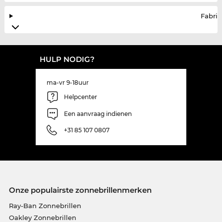
Fabrik
HULP NODIG?
ma-vr 9-18uur
Helpcenter
Een aanvraag indienen
+31 85 107 0807
Onze populairste zonnebrillenmerken
Ray-Ban Zonnebrillen
Oakley Zonnebrillen