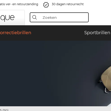
atis ver- en retourzending
30 dagen retourrecht
orrectiebrillen
Sportbrillen
 (50)