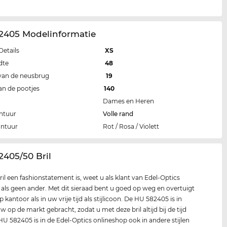
2405 Modelinformatie
Details
XS
dte
48
van de neusbrug
19
an de pootjes
140
Dames en Heren
ntuur
Volle rand
ontuur
Rot / Rosa / Violett
2405/50 Bril
ril een fashionstatement is, weet u als klant van Edel-Optics
k als geen ander. Met dit sieraad bent u goed op weg en overtuigt
 kantoor als in uw vrije tijd als stijlicoon. De HU 582405 is in
w op de markt gebracht, zodat u met deze bril altijd bij de tijd
HU 582405 is in de Edel-Optics onlineshop ook in andere stijlen