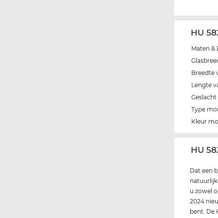
HU 58
Maten & 
Glasbree
Breedte 
Lengte v
Geslacht
Type mo
Kleur m
‌HU 58
Dat een b
natuurlij
u zowel op
2024 nieu
bent. De 