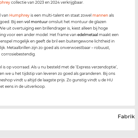
phrey
collectie van 2023 en 2024 verkrijgbaar.
l van
Humphrey
is een multi-talent en staat zowel
mannen
als
goed. Bij een
vol montuur
omsluit het montuur de glazen
Wie uit overtuiging een brillendrager is, kiest alleen bij hoge
ing voor een ander model. Het frame van
edel
metaal
maakt een
ijnenspel mogelijk en geeft de bril een buitengewone lichtheid in
lijk. Metaalbrillen zijn zo goed als onverwoestbaar – robuust,
en corrosiebestendig.
 is op voorraad. Als u nu besteld met de ‘Express verzendoptie’,
n we u het tijdstip van leveren zo goed als garanderen. Bij ons
neshop vindt u altijd de laagste prijs. Zo gunstig vindt u de HU
et eens in de uitverkoop.
Fabrika