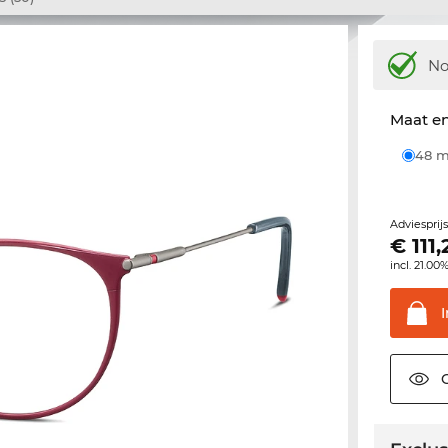
N
Maat e
48
Adviesprij
€
111
incl. 21.00