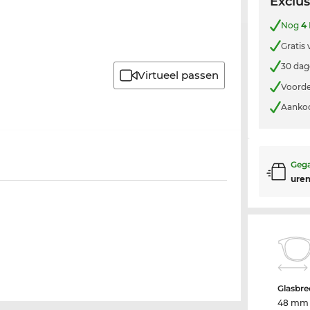
Exclus
Nog
4
Gratis
30 dag
Virtueel passen
Voorde
Aankoo
Gega
uren
Glasbre
48 mm