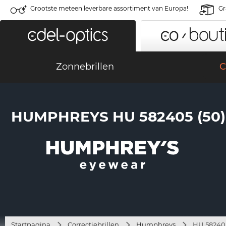
Grootste meteen leverbare assortiment van Europa!
Gr
Zonnebrillen
C
HUMPHREYS HU 582405 (50)
Startpagina
Correctiebrillen
Humphreys
HU 582405