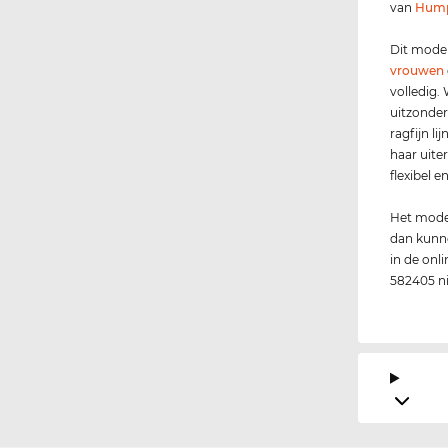
van
Hum
Dit mode
vrouwen
volledig. 
uitzonder
ragfijn l
haar uiter
flexibel 
Het model
dan kunne
in de onli
582405 ni