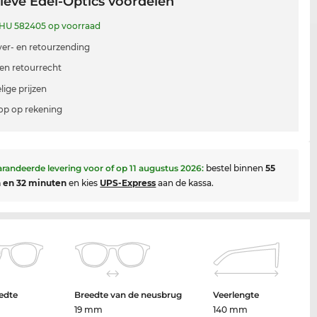
ieve Edel-Optics voordelen
HU 582405 op voorraad
 ver- en retourzending
en retourrecht
lige prijzen
p op rekening
randeerde levering voor of op
11 augustus 2026
:
bestel binnen
55
 en 32 minuten
en kies
UPS-Express
aan de kassa.
edte
Breedte van de neusbrug
Veerlengte
19 mm
140 mm