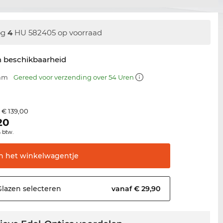
og
4
HU 582405 op voorraad
n beschikbaarheid
 mm
Gereed voor verzending over 54 Uren
€ 139,00
s
,20
% btw.
In het
winkelwagentje
Glazen
selecteren
vanaf € 29,90