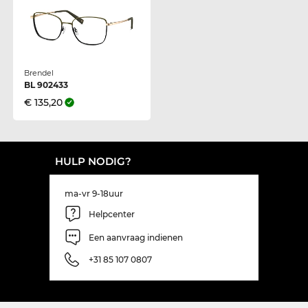
Brendel
BL 902433
€ 135,20
HULP NODIG?
ma-vr 9-18uur
Helpcenter
Een aanvraag indienen
+31 85 107 0807