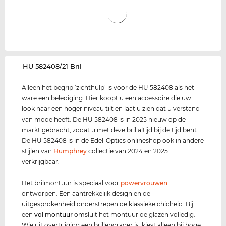
‌HU 582408/21 Bril
Alleen het begrip ‘zichthulp’ is voor de HU 582408 als het
ware een belediging. Hier koopt u een accessoire die uw
look naar een hoger niveau tilt en laat u zien dat u verstand
van mode heeft. De HU 582408 is in 2025 nieuw op de
markt gebracht, zodat u met deze bril altijd bij de tijd bent.
De HU 582408 is in de Edel-Optics onlineshop ook in andere
stijlen van
Humphrey
collectie van 2024 en 2025
verkrijgbaar.
Het brilmontuur is speciaal voor
power
vrouwen
ontworpen. Een aantrekkelijk design en de
uitgesprokenheid onderstrepen de klassieke chicheid. Bij
een
vol montuur
omsluit het montuur de glazen volledig.
Wie uit overtuiging een brillendrager is, kiest alleen bij hoge