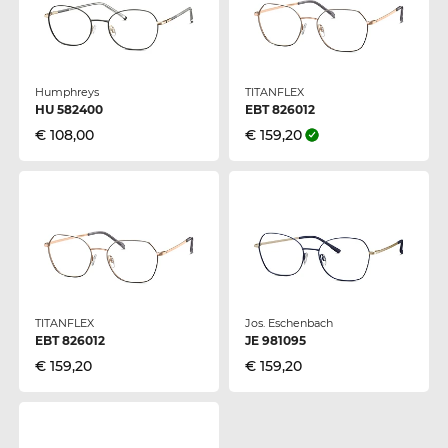
Humphreys
TITANFLEX
HU 582400
EBT 826012
€ 108,00
€ 159,20
TITANFLEX
Jos. Eschenbach
EBT 826012
JE 981095
€ 159,20
€ 159,20