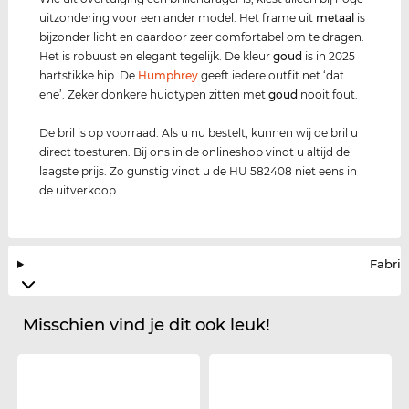
uitzondering voor een ander model. Het frame uit
metaal
is
bijzonder licht en daardoor zeer comfortabel om te dragen.
Het is robuust en elegant tegelijk. De kleur
goud
is in 2025
hartstikke hip. De
Humphrey
geeft iedere outfit net ‘dat
ene’. Zeker donkere huidtypen zitten met
goud
nooit fout.
De bril is op voorraad. Als u nu bestelt, kunnen wij de bril u
direct toesturen. Bij ons in de onlineshop vindt u altijd de
laagste prijs. Zo gunstig vindt u de HU 582408 niet eens in
de uitverkoop.
Fabrik
Misschien vind je dit ook leuk!