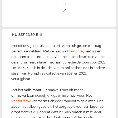
‌HU 583122/50 Bril
Met dit designerstuk bent u briltechnisch gezien elke dag
perfect aangekleed. Met de nieuwe
Humphrey
laat u zien
dat u een trendsetter bent. Voor het lopende seizoen zet het
gerenommeerde label met haar collectie de toon voor 2022.
De HU 583122 is in de Edel-Optics onlineshop ook in andere
stijlen van Humphrey collectie van 2021 en 2022
verkrijgbaar.
Met het
volle montuur
maakt u met dit model
onmiskenbaar duidelijk: ik ga er helemaal voor. Het
Pantoframe
kenmerkt zich door rondvormige glazen. Het
ziet er niet alleen goed uit, het zorgt ook voor een bijzonder
groot zichtveld. Doordat deze bril een match is met ieder
type gezichtsvorm, is deze look ongelooflijke geliefd.