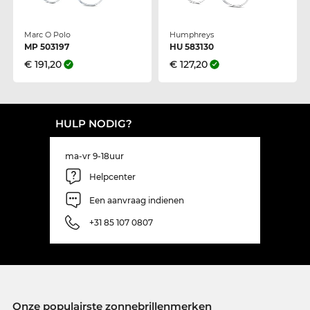
Marc O Polo
Humphreys
MP 503197
HU 583130
€ 191,20
€ 127,20
HULP NODIG?
ma-vr 9-18uur
Helpcenter
Een aanvraag indienen
+31 85 107 0807
Onze populairste zonnebrillenmerken