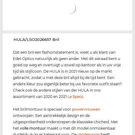
‌HULA/LSO2026657 Bril
Dat een bril een fashionstatement is, weet u als klant van
Edel-Optics natuurlijk als geen ander. Met dit sieraad bent u
goed op weg en overtuigt u zowel op kantoor als in uw vrije
tijd als stijlicoon. De HULA is in 2021 nieuw op de markt
gebracht, zodat u met deze bril altijd bij de tijd bent. Een
andere kleur zou eigenlijk beter bij uw favoriete outfit staan?
Check ook de andere stijlen van der HULA in ons
assortiment van 2020 en 2021
Le Specs
.
Het brilmontuur is speciaal voor
power
vrouwen
ontworpen. Een aantrekkelijk design en de
uitgesprokenheid onderstrepen de klassieke chicheid. Met
het
volle montuur
maakt u met dit model onmiskenbaar
duidelijk: ik ga er helemaal voor. De
vlindervorm
heeft