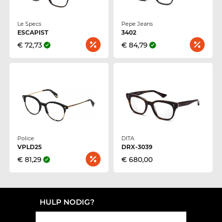
Le Specs
Pepe Jeans
ESCAPIST
3402
€ 72,73
€ 84,79
Police
DITA
VPLD25
DRX-3039
€ 81,29
€ 680,00
HULP NODIG?