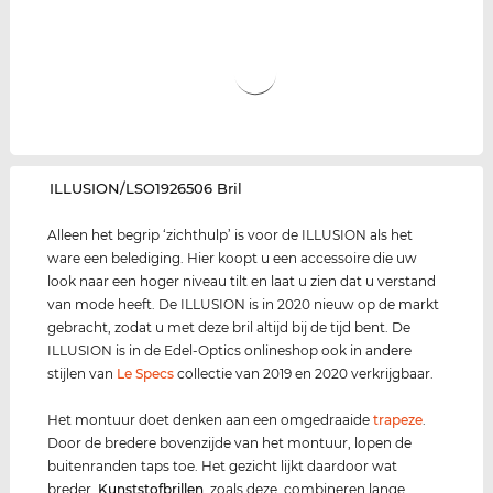
‌ILLUSION/LSO1926506 Bril
Alleen het begrip ‘zichthulp’ is voor de ILLUSION als het
ware een belediging. Hier koopt u een accessoire die uw
look naar een hoger niveau tilt en laat u zien dat u verstand
van mode heeft. De ILLUSION is in 2020 nieuw op de markt
gebracht, zodat u met deze bril altijd bij de tijd bent. De
ILLUSION is in de Edel-Optics onlineshop ook in andere
stijlen van
Le Specs
collectie van 2019 en 2020 verkrijgbaar.
Het montuur doet denken aan een omgedraaide
trapeze
.
Door de bredere bovenzijde van het montuur, lopen de
buitenranden taps toe. Het gezicht lijkt daardoor wat
breder.
Kunststof
brillen
, zoals deze, combineren lange