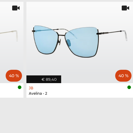
40 %
40 %
€ 89,40
JB
Avelina - 2