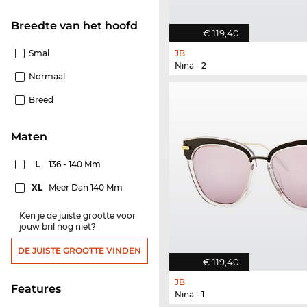
Breedte van het hoofd
€ 119,40
Smal
JB
Nina - 2
Normaal
Breed
Maten
L
136 - 140 Mm
XL
Meer Dan 140 Mm
Ken je de juiste grootte voor
jouw bril nog niet?
DE JUISTE GROOTTE VINDEN
€ 119,40
JB
features
Nina - 1