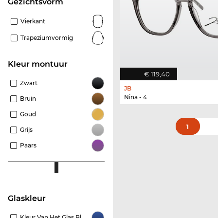
Gezichtsvorm
Vierkant
Trapeziumvormig
Kleur montuur
€ 119,40
Zwart
JB
Nina - 4
Bruin
Goud
1
Grijs
Paars
Glaskleur
Kleur Van Het Glas Blauw