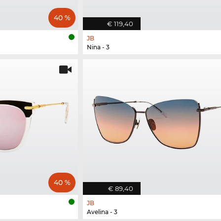
40 %
€ 119,40
JB
Nina - 3
40 %
€ 89,40
JB
Avelina - 3