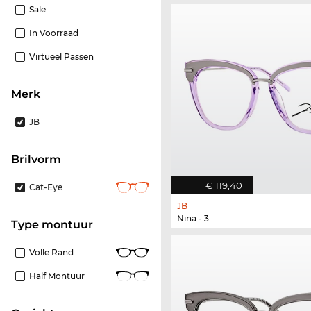
Sale
In Voorraad
Virtueel Passen
Merk
JB
Brilvorm
€ 119,40
Cat-Eye
JB
Nina - 3
Type montuur
Volle Rand
Half Montuur