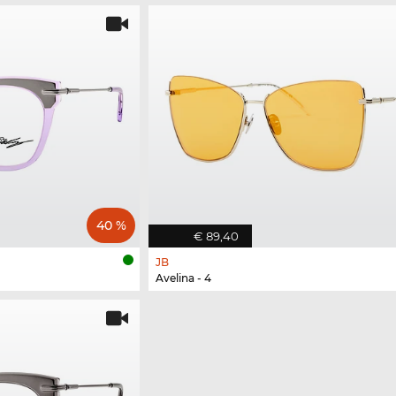
40 %
€ 89,40
JB
Avelina - 4