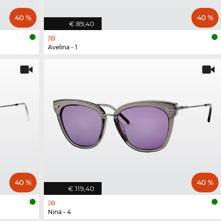
40 %
40 %
€ 89,40
JB
Avelina - 1
40 %
40 %
€ 119,40
JB
Nina - 4