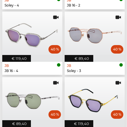
JB
JB
Soley - 4
JB 16 - 2
40 %
40 %
€ 119,40
€ 89,40
JB
JB
JB 16 - 4
Soley - 3
40 %
40 %
€ 89,40
€ 119,40