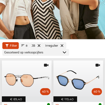
Filter
JB
Irregulier
8
40 %
40 %
€ 89,40
€ 119,40