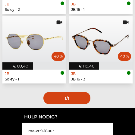
JB
JB
Soley - 2
JB 16 - 1
40 %
40 %
€ 89,40
€ 119,40
JB
JB
Soley - 1
JB 16 - 3
1
/1
HULP NODIG?
ma-vr 9-18uur