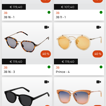
€ 119,40
€ 107,40
JB
JB
JB 16 - 1
JB 11 - 1
40 %
40 %
€ 119,40
€ 119,40
JB
JB
JB 16 - 3
Prince - 4