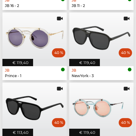
JB
JB
JB 16 - 2
JB 11 - 2
40 %
40 %
€ 119,40
€ 119,40
JB
JB
Prince - 1
NewYork - 3
40 %
40 %
€ 113,40
€ 119,40