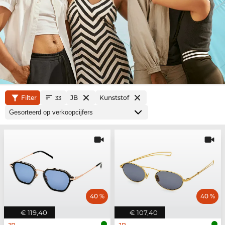
Filter
JB
Kunststof
33
40 %
40 %
€ 119,40
€ 107,40