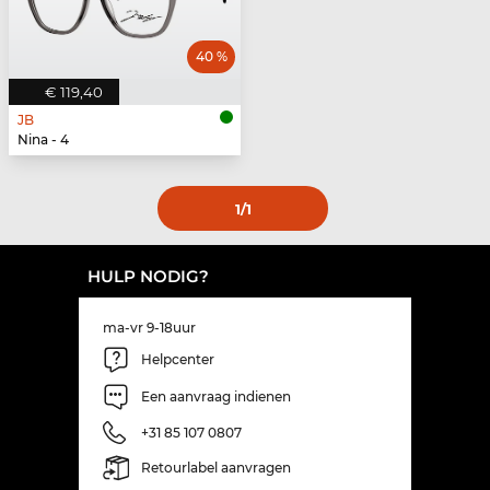
40 %
€ 119,40
JB
Nina - 4
1
/1
HULP NODIG?
ma-vr 9-18uur
Helpcenter
Een aanvraag indienen
+31 85 107 0807
Retourlabel aanvragen