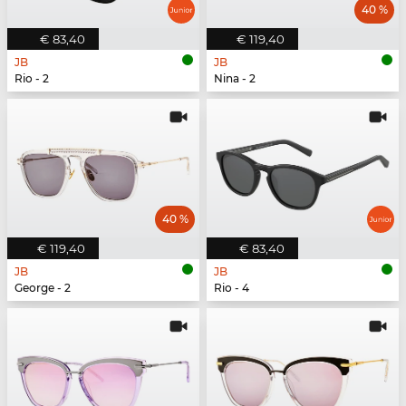
40 %
€ 83,40
€ 119,40
JB
JB
Rio - 2
Nina - 2
40 %
€ 119,40
€ 83,40
JB
JB
George - 2
Rio - 4