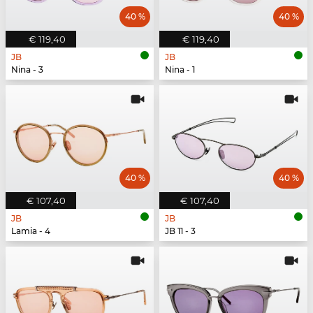
40 %
40 %
€ 119,40
€ 119,40
JB
JB
Nina - 3
Nina - 1
40 %
40 %
€ 107,40
€ 107,40
JB
JB
Lamia - 4
JB 11 - 3