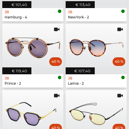
€ 101,40
€ 113,40
JB
JB
Hamburg - 4
NewYork - 2
40 %
40 %
€ 119,40
€ 107,40
JB
JB
Prince - 2
Lamia - 2
40 %
40 %