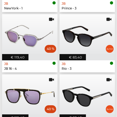
JB
JB
NewYork - 1
Prince - 3
40 %
€ 119,40
€ 83,40
JB
JB
JB 16 - 4
Rio - 3
40 %