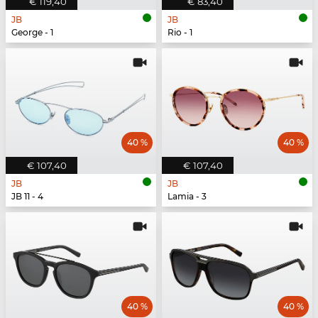
€ 119,40
€ 83,40
JB
JB
George - 1
Rio - 1
40 %
40 %
€ 107,40
€ 107,40
JB
JB
JB 11 - 4
Lamia - 3
40 %
40 %