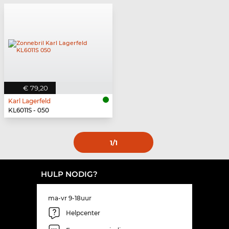
€ 79,20
Karl Lagerfeld
KL6011S - 050
1
/1
HULP NODIG?
ma-vr 9-18uur
Helpcenter