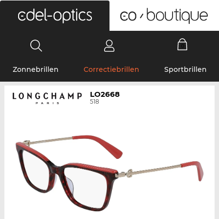
0
Zonnebrillen
Correctiebrillen
Sportbrillen
LO2668
518