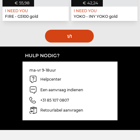
€ 55,98
€ 42,24
I NEED YOU
I NEED YOU
FIRE - G5100 gold
YOKO - INY YOKO gold
1
/1
HULP NODIG?
ma-vr 9-18uur
Helpcenter
Een aanvraag indienen
+31 85 107 0807
Retourlabel aanvragen