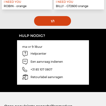
I NEED YOU
I NEED YOU
ROBIN - orange
BILLY - G72600 orange
1
/1
HULP NODIG?
ma-vr 9-18uur
Helpcenter
Een aanvraag indienen
+31 85 107 0807
Retourlabel aanvragen