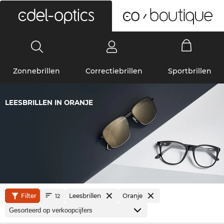
0
Zonnebrillen
Correctiebrillen
Sportbrillen
LEESBRILLEN IN ORANJE
Filter
Leesbrillen
Oranje
12